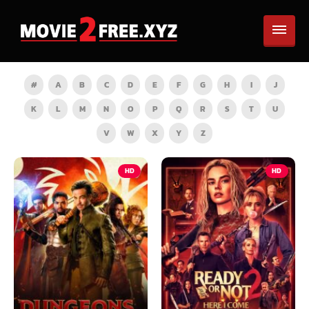
#
A
B
C
D
E
F
G
H
I
J
K
L
M
N
O
P
Q
R
S
T
U
V
W
X
Y
Z
HD
HD