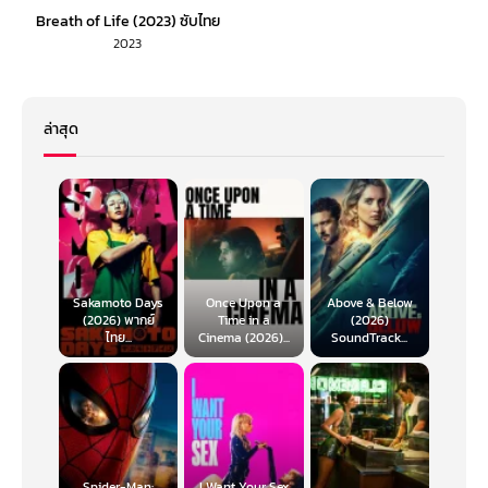
Breath of Life (2023) ซับไทย
2023
ล่าสุด
Sakamoto Days
Once Upon a
Above & Below
(2026) พากย์
Time in a
(2026)
ไทย...
Cinema (2026)...
SoundTrack...
Spider-Man:
I Want Your Sex