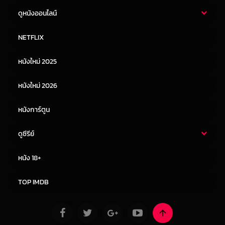
ดูหนังออนไลน์
หนังไทย
หนังฝรั่ง
NETFLIX
หนังเอเชีย
หนังเกาหลี
หนังใหม่ 2025
หนังจีน
หนังญี่ปุ่น
หนังใหม่ 2026
หนังการ์ตูน
ดูซีรีย์
ซีรี่ย์ไทย
ซีรีย์จีน
หนัง 18+
ซีรีย์ฝรั่ง
ซีรีย์เกาหลี
TOP IMDB