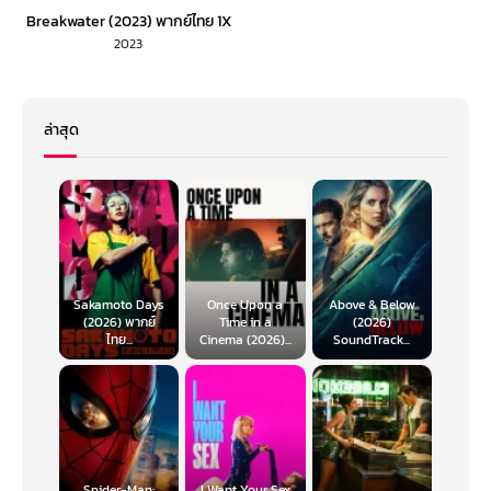
Breakwater (2023) พากย์ไทย 1X
2023
ล่าสุด
Sakamoto Days
Once Upon a
Above & Below
(2026) พากย์
Time in a
(2026)
ไทย...
Cinema (2026)...
SoundTrack...
Spider-Man:
I Want Your Sex