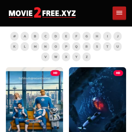
#
A
B
C
D
E
F
G
H
I
J
K
L
M
N
O
P
Q
R
S
T
U
V
W
X
Y
Z
HD
HD