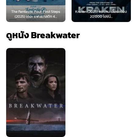
ic Four: First Steps
Kraken (2025) คราเคน เลื้อยสยอง
Oppenheimer (
ดอะ แฟนแทสติก 4...
20,000 โยชน์...
เมอร์ (
ดูหนัง Breakwater