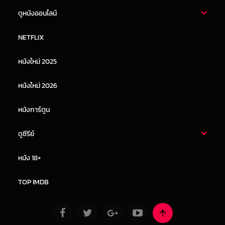
ดูหนังออนไลน์
หนังไทย
หนังฝรั่ง
NETFLIX
หนังเอเชีย
หนังเกาหลี
หนังใหม่ 2025
หนังจีน
หนังญี่ปุ่น
หนังใหม่ 2026
หนังการ์ตูน
ดูซีรีย์
ซีรี่ย์ไทย
ซีรีย์จีน
หนัง 18+
ซีรีย์ฝรั่ง
ซีรีย์เกาหลี
TOP IMDB