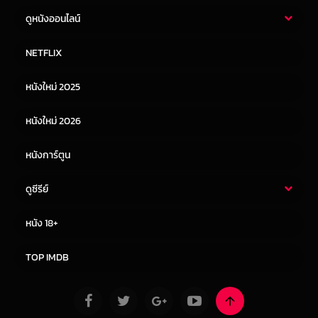
ดูหนังออนไลน์
หนังไทย
หนังฝรั่ง
NETFLIX
หนังเอเชีย
หนังเกาหลี
หนังใหม่ 2025
หนังจีน
หนังญี่ปุ่น
หนังใหม่ 2026
หนังการ์ตูน
ดูซีรีย์
ซีรี่ย์ไทย
ซีรีย์จีน
หนัง 18+
ซีรีย์ฝรั่ง
ซีรีย์เกาหลี
TOP IMDB