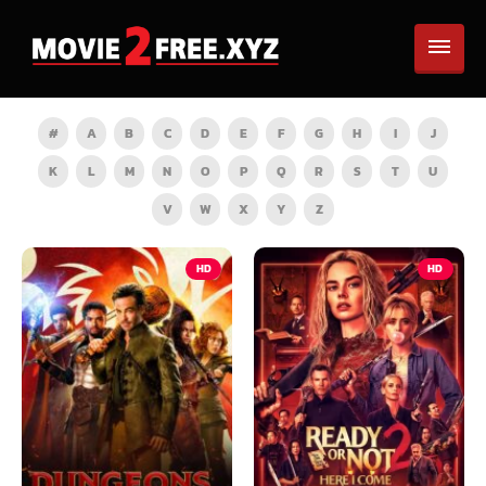
#
A
B
C
D
E
F
G
H
I
J
K
L
M
N
O
P
Q
R
S
T
U
V
W
X
Y
Z
HD
HD