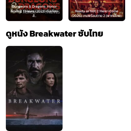
geons & Dragons: Honor
g Thieves (2023) ดันเจียน
Ready or Not 2: Here I Come
Now You 
ส์...
(2026) เกมพร้อมตาย 2 (พากย์ไทย)
(2025
ดูหนัง Breakwater ซับไทย