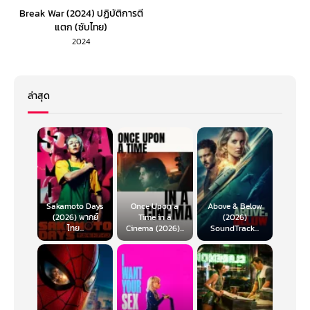
Break War (2024) ปฏิบัติการตี
แตก (ซับไทย)
2024
ล่าสุด
Sakamoto Days
Once Upon a
Above & Below
(2026) พากย์
Time in a
(2026)
ไทย...
Cinema (2026)...
SoundTrack...