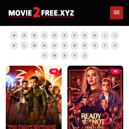
#
A
B
C
D
E
F
G
H
I
J
K
L
M
N
O
P
Q
R
S
T
U
V
W
X
Y
Z
HD
HD