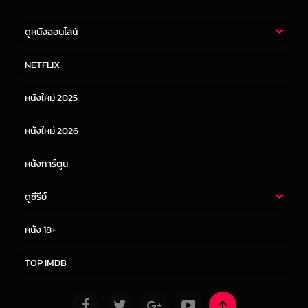
ดูหนังออนไลน์
หนังไทย
หนังฝรั่ง
NETFLIX
หนังเอเชีย
หนังเกาหลี
หนังใหม่ 2025
หนังจีน
หนังญี่ปุ่น
หนังใหม่ 2026
หนังการ์ตูน
ดูซีรีย์
ซีรี่ย์ไทย
ซีรีย์จีน
หนัง 18+
ซีรีย์ฝรั่ง
ซีรีย์เกาหลี
TOP IMDB