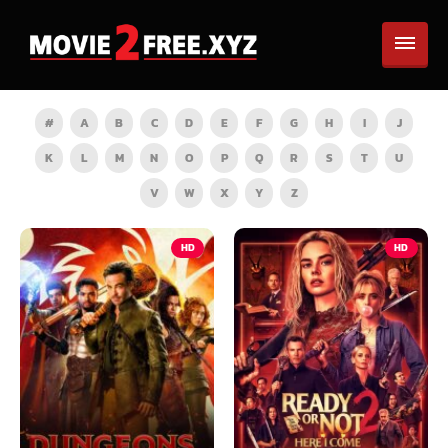
#
A
B
C
D
E
F
G
H
I
J
K
L
M
N
O
P
Q
R
S
T
U
V
W
X
Y
Z
HD
HD