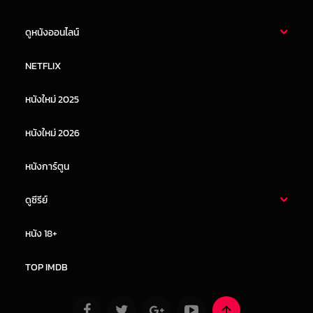
ดูหนังออนไลน์
หนังไทย
หนังฝรั่ง
NETFLIX
หนังเอเชีย
หนังเกาหลี
หนังใหม่ 2025
หนังจีน
หนังญี่ปุ่น
หนังใหม่ 2026
หนังการ์ตูน
ดูซีรีย์
ซีรี่ย์ไทย
ซีรีย์จีน
หนัง 18+
ซีรีย์ฝรั่ง
ซีรีย์เกาหลี
TOP IMDB