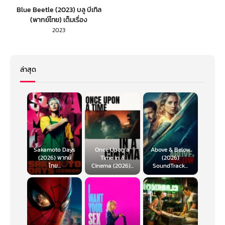
Blue Beetle (2023) บลู บีเทิล
(พากย์ไทย) เต็มเรื่อง
2023
ล่าสุด
Sakamoto Days
Once Upon a
Above & Below
(2026) พากย์
Time in a
(2026)
ไทย...
Cinema (2026)...
SoundTrack...