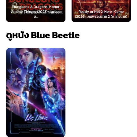
 & Dragons: Honor
ves (2023) ดันเจียน
Ready or Not 2: Here I Come
Now You See Me
ส์...
(2026) เกมพร้อมตาย 2 (พากย์ไทย)
(2025) อาชญ
ดูหนัง Blue Beetle