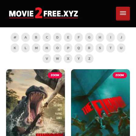
#
A
B
C
D
E
F
G
H
I
J
K
L
M
N
O
P
Q
R
S
T
U
V
W
X
Y
Z
ZOOM
ZOOM