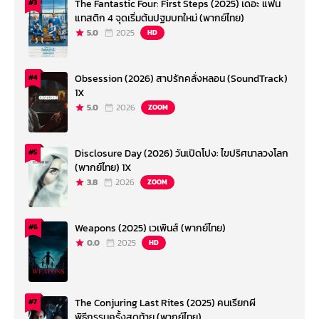
The Fantastic Four: First Steps (2025) เดอะ แฟน
#3
แทสติก 4 จุดเริ่มต้นปฐมบทใหม่ (พากย์ไทย)
5.0
2025
HD
Obsession (2026) สาปรักคลั่งหลอน (SoundTrack)
#4
1X
5.0
2026
ZOOM
Disclosure Day (2026) วันเปิดโปง: ไขปริศนาลวงโลก
#5
(พากย์ไทย) 1X
3.8
2026
ZOOM
Weapons (2025) เวเพินส์ (พากย์ไทย)
#6
0.0
2025
HD
The Conjuring Last Rites (2025) คนเรียกผี
#7
พิธีกรรมครั้งสุดท้าย (พากย์ไทย)