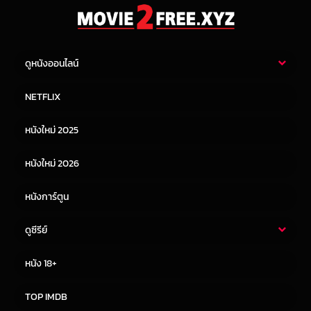
ดูหนังออนไลน์
หนังไทย
หนังฝรั่ง
NETFLIX
หนังเอเชีย
หนังเกาหลี
หนังใหม่ 2025
หนังจีน
หนังญี่ปุ่น
หนังใหม่ 2026
หนังการ์ตูน
ดูซีรีย์
ซีรี่ย์ไทย
ซีรีย์จีน
หนัง 18+
ซีรีย์ฝรั่ง
ซีรีย์เกาหลี
TOP IMDB