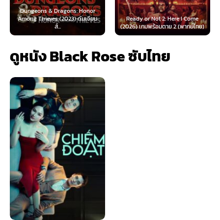
agons: Honor
2023) ดันเจียน
Ready or Not 2: Here I Come
Now You See Me: No
.
(2026) เกมพร้อมตาย 2 (พากย์ไทย)
(2025) อาชญากลปล
ดูหนัง Black Rose ซับไทย