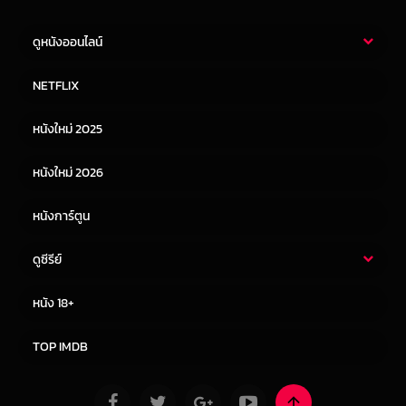
ดูหนังออนไลน์
หนังไทย
หนังฝรั่ง
NETFLIX
หนังเอเชีย
หนังเกาหลี
หนังใหม่ 2025
หนังจีน
หนังญี่ปุ่น
หนังใหม่ 2026
หนังการ์ตูน
ดูซีรีย์
ซีรี่ย์ไทย
ซีรีย์จีน
หนัง 18+
ซีรีย์ฝรั่ง
ซีรีย์เกาหลี
TOP IMDB