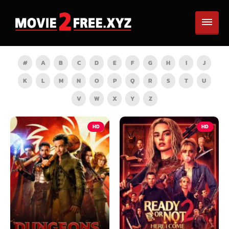
#
A
B
C
D
E
F
G
H
I
J
K
L
M
N
O
P
Q
R
S
T
U
V
W
X
Y
Z
HD
HD