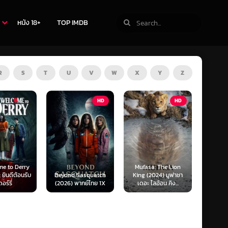
หนัง 18+
TOP IMDB
R
S
T
U
V
W
X
Y
Z
HD
HD
ZOOM
Mufasa: The Lion
Obsession (2026)
Sasquatch
King (2024) มูฟาซา
สาปรักคลั่งหลอน
Surviv
พากย์ไทย 1X
เดอะ ไลอ้อน คิง...
(SoundTrack) 1X
รอด 