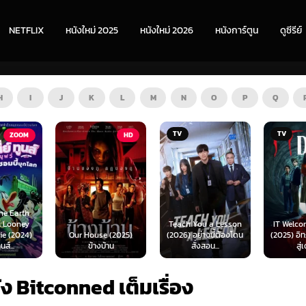
NETFLIX
หนังใหม่ 2025
หนังใหม่ 2026
หนังการ์ตูน
ดูซีรีย์
H
I
J
K
L
M
N
O
P
Q
TV
TV
HD
Teach You a Lesson
IT Welcome to Derry
e (2025)
(2026) อย่างนี้ต้องโดน
(2025) อิท: ยินดีต้อนรับ
Beyond 
บ้าน
สั่งสอน...
สู่เดอร์รี่
(2026) 
ัง Bitconned เต็มเรื่อง