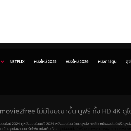
NETFLIX
หนังใหม่ 2025
หนังใหม่ 2026
หนังการ์ตูน
ดูซี
movie2free ไม่มีโฆษณาขั้น ดูฟรี ทั้ง HD 4K ดูได
งออนไลน์ 2024, ดูหนังออนไลน์ฟรี 2024, หนังออนไลน์ ไทย, ดูหนัง netflix หนังออนไลน์ฟรี, ดูหนัง
สียเงิน ดูหนังผ่านสมาร์ทโฟน หนังเต็มเรื่อง
ดูหนังออนไลน์ฟรี 4K
Netfilx
,
DisneyPlus
,
Prime Vi