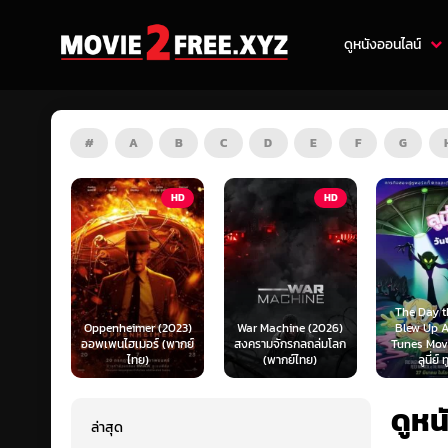
ดูหนังออนไลน์
#
A
B
C
D
E
F
G
HD
HD
ZOOM
The Day the Earth
 (2023)
War Machine (2026)
Blew Up A Looney
์ (พากย์
สงครามจักรกลถล่มโลก
Tunes Movie (2024)
Our Hous
(พากย์ไทย)
ลูนี่ย์ ทูนส์...
ข้าง
ดูหน
ล่าสุด