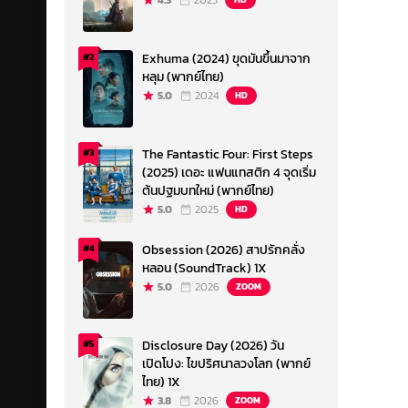
4.3
2023
Exhuma (2024) ขุดมันขึ้นมาจาก
#2
หลุม (พากย์ไทย)
5.0
2024
HD
The Fantastic Four: First Steps
#3
(2025) เดอะ แฟนแทสติก 4 จุดเริ่ม
ต้นปฐมบทใหม่ (พากย์ไทย)
5.0
2025
HD
Obsession (2026) สาปรักคลั่ง
#4
หลอน (SoundTrack) 1X
5.0
2026
ZOOM
Disclosure Day (2026) วัน
#5
เปิดโปง: ไขปริศนาลวงโลก (พากย์
ไทย) 1X
3.8
2026
ZOOM