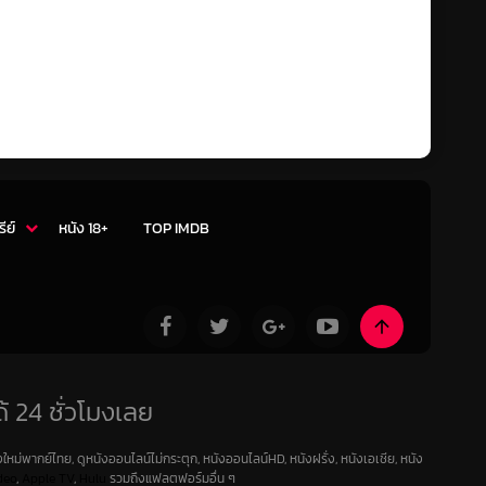
รีย์
หนัง 18+
TOP IMDB
้ 24 ชั่วโมงเลย
ใหม่พากย์ไทย, ดูหนังออนไลน์ไม่กระตุก, หนังออนไลน์HD, หนังฝรั่ง, หนังเอเชีย, หนัง
deo
,
Apple TV
,
Hulu
รวมถึงแฟลตฟอร์มอื่น ๆ