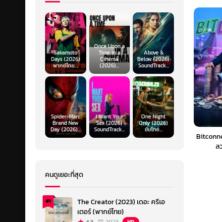
Once Upon a
Sakamoto
Time in a
Above &
Days (2026)
Cinema
Below (2026)
พากย์ไทย...
(2026)...
SoundTrack...
Spider-Man:
I Want Your
One Night
Brand New
Sex (2026)
Only (2026)
Day (2026)...
SoundTrack...
ซับไทย...
Bitconn
ลว
คนดูเยอะที่สุด
The Creator (2023) เดอะ ครีเอ
#1
เตอร์ (พากย์ไทย)
HD