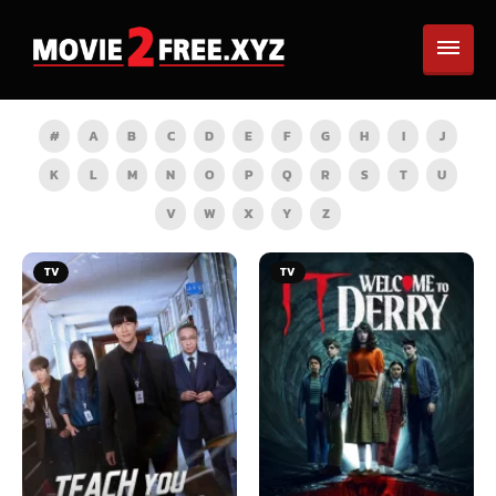
#
A
B
C
D
E
F
G
H
I
J
K
L
M
N
O
P
Q
R
S
T
U
V
W
X
Y
Z
TV