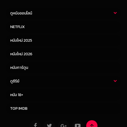
ดูหนังออนไลน์
หนังไทย
หนังฝรั่ง
NETFLIX
หนังเอเชีย
หนังเกาหลี
หนังใหม่ 2025
หนังจีน
หนังญี่ปุ่น
หนังใหม่ 2026
หนังการ์ตูน
ดูซีรีย์
ซีรี่ย์ไทย
ซีรีย์จีน
หนัง 18+
ซีรีย์ฝรั่ง
ซีรีย์เกาหลี
TOP IMDB