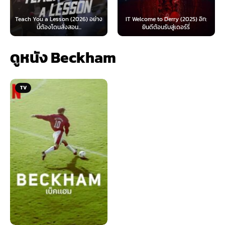
 Lesson (2026) อย่าง
IT Welcome to Derry (2025) อิท:
Beyond Sasquat
้องโดนสั่งสอน...
ยินดีต้อนรับสู่เดอร์รี่
ไท
ดูหนัง Beckham
TV