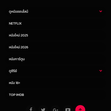
ดูหนังออนไลน์
หนังไทย
หนังฝรั่ง
NETFLIX
หนังเอเชีย
หนังเกาหลี
หนังใหม่ 2025
หนังจีน
หนังญี่ปุ่น
หนังใหม่ 2026
หนังการ์ตูน
ดูซีรีย์
ซีรี่ย์ไทย
ซีรีย์จีน
หนัง 18+
ซีรีย์ฝรั่ง
ซีรีย์เกาหลี
TOP IMDB