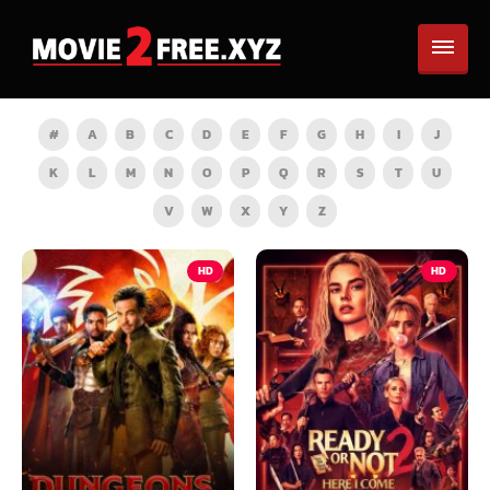
#
A
B
C
D
E
F
G
H
I
J
K
L
M
N
O
P
Q
R
S
T
U
V
W
X
Y
Z
HD
HD