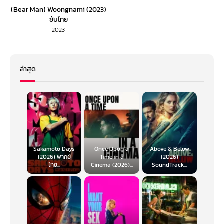
(Bear Man) Woongnami (2023)
ซับไทย
2023
ล่าสุด
Sakamoto Days
Once Upon a
Above & Below
(2026) พากย์
Time in a
(2026)
ไทย...
Cinema (2026)...
SoundTrack...