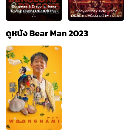
geons & Dragons: Honor
g Thieves (2023) ดันเจียน
Ready or Not 2: Here I Come
Now You 
ส์...
(2026) เกมพร้อมตาย 2 (พากย์ไทย)
(2025
ดูหนัง Bear Man 2023