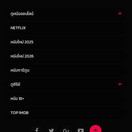
ดูหนังออนไลน์
หนังไทย
หนังฝรั่ง
NETFLIX
หนังเอเชีย
หนังเกาหลี
หนังใหม่ 2025
หนังจีน
หนังญี่ปุ่น
หนังใหม่ 2026
หนังการ์ตูน
ดูซีรีย์
ซีรี่ย์ไทย
ซีรีย์จีน
หนัง 18+
ซีรีย์ฝรั่ง
ซีรีย์เกาหลี
TOP IMDB