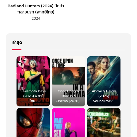
Badland Hunters (2024) นักล่า
กลางนรก (พากย์ไทย)
2024
ล่าสุด
Sakamoto Days
Once Upon a
Above & Below
(2026) พากย์
Time in a
(2026)
ไทย...
Cinema (2026)...
SoundTrack...