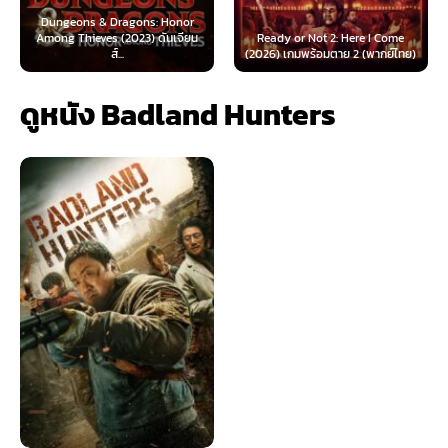
 & Dragons: Honor
ves (2023) ดันเจียน
Ready or Not 2: Here I Come
Now You See Me
ส์...
(2026) เกมพร้อมตาย 2 (พากย์ไทย)
(2025) อาชญ
ดูหนัง Badland Hunters