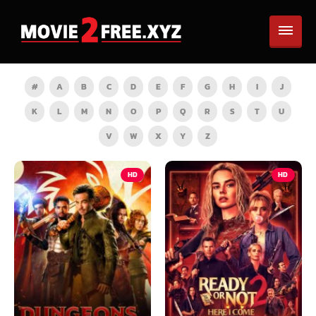
#
A
B
C
D
E
F
G
H
I
J
K
L
M
N
O
P
Q
R
S
T
U
V
W
X
Y
Z
HD
HD