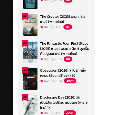
5.0
2024
The Creator (2023) เดอะ ครีเอ
#2
เตอร์ (พากย์ไทย)
4.3
2023
HD
The Fantastic Four: First Steps
#3
(2025) เดอะ แฟนแทสติก 4 จุดเริ่ม
ต้นปฐมบทใหม่ (พากย์ไทย)
5.0
2025
HD
Obsession (2026) สาปรักคลั่ง
#4
หลอน (SoundTrack) 1X
5.0
2026
ZOOM
Disclosure Day (2026) วัน
#5
เปิดโปง: ไขปริศนาลวงโลก (พากย์
ไทย) 1X
3.8
2026
ZOOM