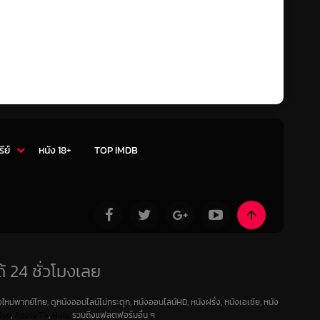
รีย์
หนัง 18+
TOP IMDB
้ 24 ชั่วโมงเลย
ใหม่พากย์ไทย, ดูหนังออนไลน์ไม่กระตุก, หนังออนไลน์HD, หนังฝรั่ง, หนังเอเชีย, หนัง
deo
,
Apple TV
,
Hulu
รวมถึงแฟลตฟอร์มอื่น ๆ