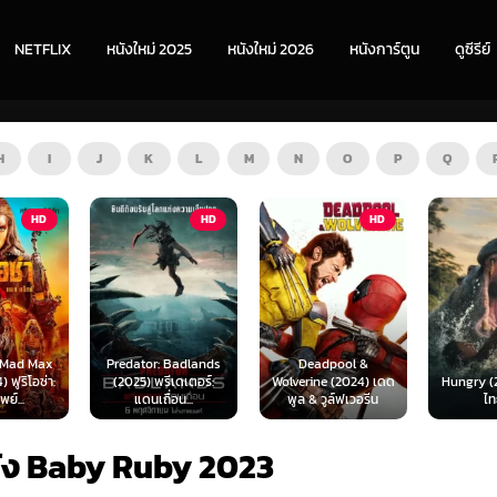
NETFLIX
หนังใหม่ 2025
หนังใหม่ 2026
หนังการ์ตูน
ดูซีรีย์
H
I
J
K
L
M
N
O
P
Q
HD
HD
ZOOM
or: Badlands
Deadpool &
 พรีเดเตอร์:
Wolverine (2024) เดด
Hungry (2026) พากย์
The 
เถื่อน...
พูล & วูล์ฟเวอรีน
ไทย 1X
พ
นัง Baby Ruby 2023