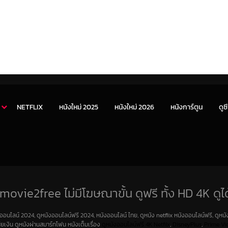
NETFLIX
หนังใหม่ 2025
หนังใหม่ 2026
หนังการ์ตูน
ดูซี
movie2free ไม่มีโฆษณาขั้น ดูฟรี ทั้ง HD 4K ดูได
งออนไลน์ 2024, ดูหนังออนไลน์ฟรี 2024, หนังออนไลน์ ไทย, ดูหนัง netflix หนังออนไลน์ฟรี, ดูหนัง
สียเงิน ดูหนังผ่านสมาร์ทโฟน หนังเต็มเรื่อง
ดูหนังออนไลน์ฟรี 4K
Netfilx
,
DisneyPlus
,
Prime Vi