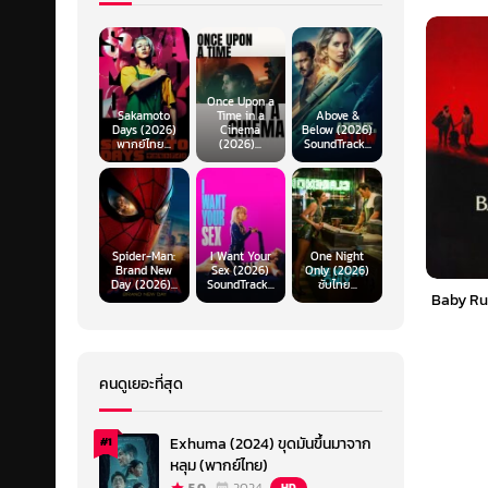
Once Upon a
Sakamoto
Time in a
Above &
Days (2026)
Cinema
Below (2026)
พากย์ไทย...
(2026)...
SoundTrack...
Spider-Man:
I Want Your
One Night
Brand New
Sex (2026)
Only (2026)
Day (2026)...
SoundTrack...
ซับไทย...
Baby Ru
คนดูเยอะที่สุด
Exhuma (2024) ขุดมันขึ้นมาจาก
#1
หลุม (พากย์ไทย)
HD