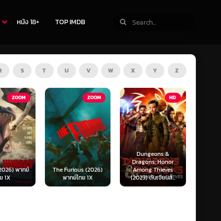
หนัง 18+
TOP IMDB
R
S
T
U
V
W
X
Y
Z
ZOOM
HD
HD
Dungeons &
Ready or Not 2: Here
N
Dragons: Honor
I Come (2026) เกม
N
Furious (2026)
Among Thieves
พร้อมตาย 2 (พากย์
(20
ากย์ไทย 1X
(2023) ดันเจียนส์...
ไทย)