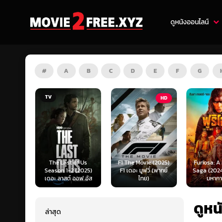
ดูหนังออนไลน์
#
A
B
C
D
E
F
G
HD
HD
st of Us
F1 The Movie (2025)
Furiosa: A Mad Max
Predat
1-2 (2025)
F1 เดอะ มูฟวี่ (พากย์
Saga (2024) ฟูริโอซ่า:
(2025)
ต์ ออฟ อัส
ไทย)
มหากาพย์...
แดน
ดูห
ล่าสุด