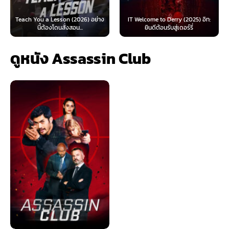
on (2026) อย่าง
IT Welcome to Derry (2025) อิท:
Beyond Sasquatch (
ั่งสอน...
ยินดีต้อนรับสู่เดอร์รี่
ไทย 1X
ดูหนัง Assassin Club