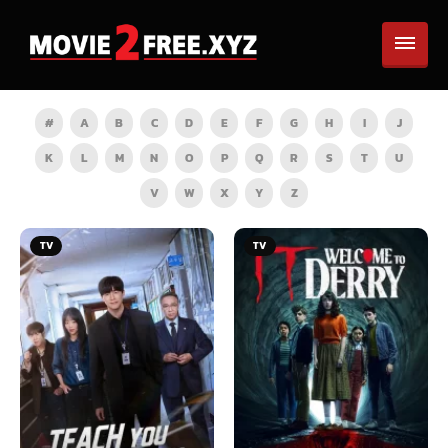
#
A
B
C
D
E
F
G
H
I
J
K
L
M
N
O
P
Q
R
S
T
U
V
W
X
Y
Z
TV