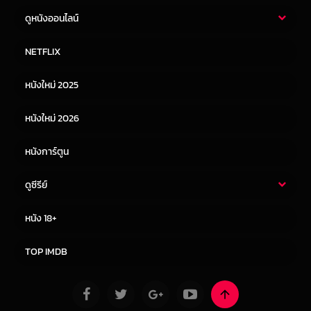
ดูหนังออนไลน์
หนังไทย
หนังฝรั่ง
NETFLIX
หนังเอเชีย
หนังเกาหลี
หนังใหม่ 2025
หนังจีน
หนังญี่ปุ่น
หนังใหม่ 2026
หนังการ์ตูน
ดูซีรีย์
ซีรี่ย์ไทย
ซีรีย์จีน
หนัง 18+
ซีรีย์ฝรั่ง
ซีรีย์เกาหลี
TOP IMDB