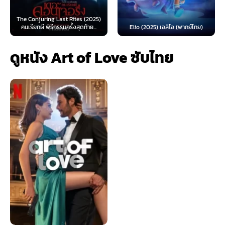
ng Last Rites (2025)
Spider-Man: 
ิธีกรรมครั้งสุดท้าย...
Elio (2025) เอลิโอ (พากย์ไทย)
(2026) สไปเดอร
ดูหนัง Art of Love ซับไทย