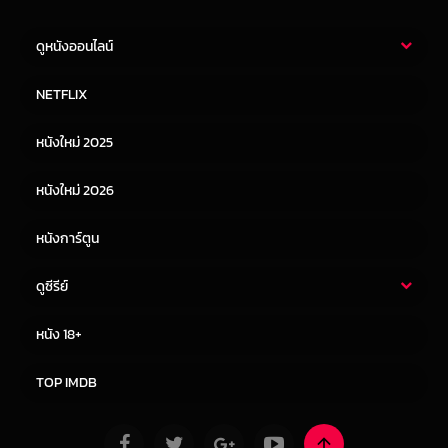
ดูหนังออนไลน์
หนังไทย
หนังฝรั่ง
NETFLIX
หนังเอเชีย
หนังเกาหลี
หนังใหม่ 2025
หนังจีน
หนังญี่ปุ่น
หนังใหม่ 2026
หนังการ์ตูน
ดูซีรีย์
ซีรี่ย์ไทย
ซีรีย์จีน
หนัง 18+
ซีรีย์ฝรั่ง
ซีรีย์เกาหลี
TOP IMDB