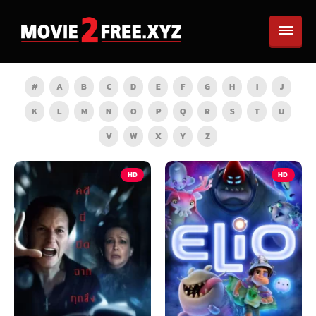
#
A
B
C
D
E
F
G
H
I
J
K
L
M
N
O
P
Q
R
S
T
U
V
W
X
Y
Z
HD
HD