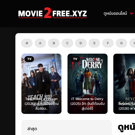
ดูหนังออนไลน์
#
A
B
C
D
E
F
G
TV
HD
 Lesson
IT Welcome to Derry
Mufasa: 
ี้ต้องโดน
(2025) อิท: ยินดีต้อนรับ
Beyond Sasquatch
King (202
..
สู่เดอร์รี่
(2026) พากย์ไทย 1X
เดอะ ไลอ้
ดูหน
ล่าสุด