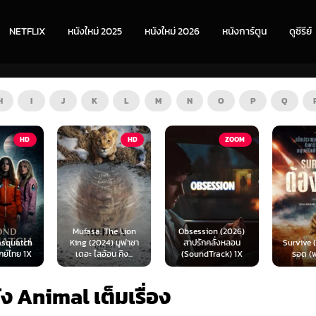
NETFLIX
หนังใหม่ 2025
หนังใหม่ 2026
หนังการ์ตูน
ดูซีรีย์
H
I
J
K
L
M
N
O
P
Q
HD
ZOOM
HD
The Lion
Obsession (2026)
Mortal
4) มูฟาซา
สาปรักคลั่งหลอน
Survive (2024) ต้อง
(2026) 
อน คิง...
(SoundTrack) 1X
รอด (พากย์ไทย)
แบท 2 
ัง Animal เต็มเรื่อง