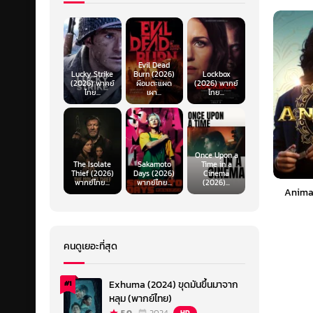
Evil Dead
Lucky Strike
Burn (2026)
Lockbox
(2026) พากย์
ผีอมตะแผด
(2026) พากย์
ไทย...
เผา...
ไทย...
Once Upon a
The Isolate
Sakamoto
Time in a
Thief (2026)
Days (2026)
Cinema
พากย์ไทย...
พากย์ไทย...
(2026)...
Animal
คนดูเยอะที่สุด
Exhuma (2024) ขุดมันขึ้นมาจาก
#1
หลุม (พากย์ไทย)
HD