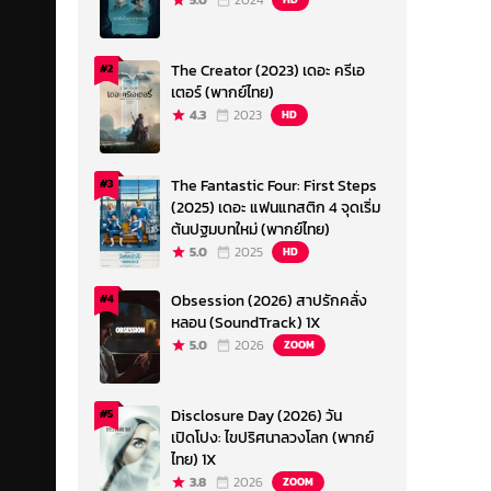
5.0
2024
The Creator (2023) เดอะ ครีเอ
#2
เตอร์ (พากย์ไทย)
4.3
2023
HD
The Fantastic Four: First Steps
#3
(2025) เดอะ แฟนแทสติก 4 จุดเริ่ม
ต้นปฐมบทใหม่ (พากย์ไทย)
5.0
2025
HD
Obsession (2026) สาปรักคลั่ง
#4
หลอน (SoundTrack) 1X
5.0
2026
ZOOM
Disclosure Day (2026) วัน
#5
เปิดโปง: ไขปริศนาลวงโลก (พากย์
ไทย) 1X
3.8
2026
ZOOM