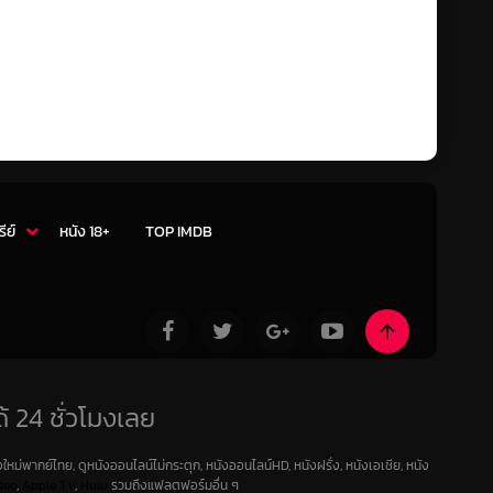
รีย์
หนัง 18+
TOP IMDB
้ 24 ชั่วโมงเลย
ใหม่พากย์ไทย, ดูหนังออนไลน์ไม่กระตุก, หนังออนไลน์HD, หนังฝรั่ง, หนังเอเชีย, หนัง
deo
,
Apple TV
,
Hulu
รวมถึงแฟลตฟอร์มอื่น ๆ