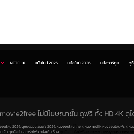
NETFLIX
หนังใหม่ 2025
หนังใหม่ 2026
หนังการ์ตูน
ดูซี
movie2free ไม่มีโฆษณาขั้น ดูฟรี ทั้ง HD 4K ดูได
งออนไลน์ 2024, ดูหนังออนไลน์ฟรี 2024, หนังออนไลน์ ไทย, ดูหนัง netflix หนังออนไลน์ฟรี, ดูหนัง
สียเงิน ดูหนังผ่านสมาร์ทโฟน หนังเต็มเรื่อง
ดูหนังออนไลน์ฟรี 4K
Netfilx
,
DisneyPlus
,
Prime Vi