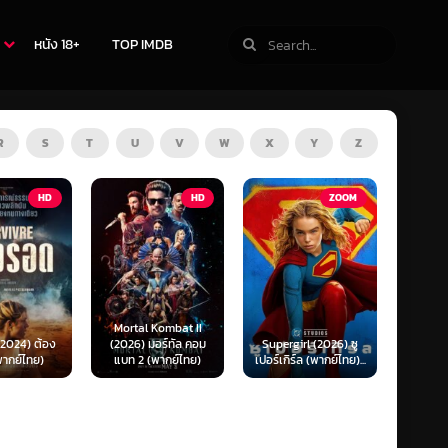
หนัง 18+
TOP IMDB
R
S
T
U
V
W
X
Y
Z
HD
ZOOM
HD
The Thursday
 Kombat II
Murder Club (2025)
Exhum
มอร์ทัล คอม
Supergirl (2026) ซู
ชมรมไขคดีฆาตกรรมวัน
มันข
(พากย์ไทย)
เปอร์เกิร์ล (พากย์ไทย)...
พฤหัส...
(พ