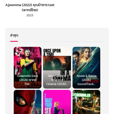
Ajoomma (2022) คุณป้าซารางเฮ
(พากย์ไทย)
2023
ล่าสุด
Sakamoto Days
Once Upon a
Above & Below
(2026) พากย์
Time in a
(2026)
ไทย...
Cinema (2026)...
SoundTrack...