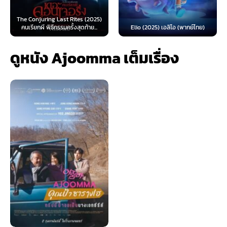
ng Last Rites (2025)
Spider-Man: 
ิธีกรรมครั้งสุดท้าย...
Elio (2025) เอลิโอ (พากย์ไทย)
(2026) สไปเดอร
ดูหนัง Ajoomma เต็มเรื่อง