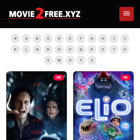
#
A
B
C
D
E
F
G
H
I
J
K
L
M
N
O
P
Q
R
S
T
U
V
W
X
Y
Z
HD
HD