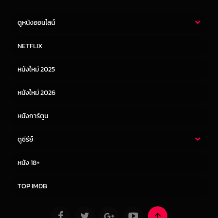
ดูหนังออนไลน์
หนังไทย
หนังฝรั่ง
NETFLIX
หนังเอเชีย
หนังเกาหลี
หนังใหม่ 2025
หนังจีน
หนังญี่ปุ่น
หนังใหม่ 2026
หนังการ์ตูน
ดูซีรีย์
ซีรี่ย์ไทย
ซีรีย์จีน
หนัง 18+
ซีรีย์ฝรั่ง
ซีรีย์เกาหลี
TOP IMDB