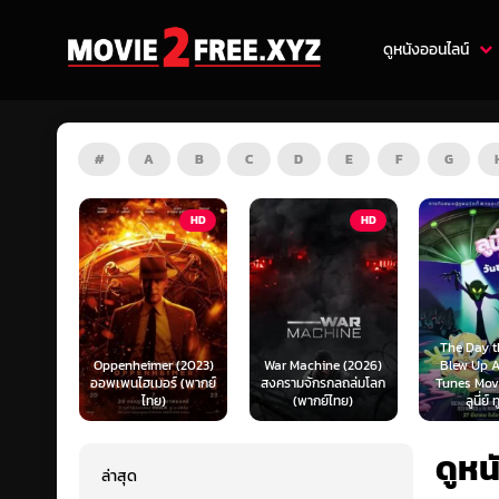
ดูหนังออนไลน์
#
A
B
C
D
E
F
G
HD
HD
ZOOM
The Day the Earth
enheimer (2023)
War Machine (2026)
Blew Up A Looney
เพนไฮเมอร์ (พากย์
สงครามจักรกลถล่มโลก
Tunes Movie (2024)
ไทย)
(พากย์ไทย)
ลูนี่ย์ ทูนส์...
ดูหน
ล่าสุด