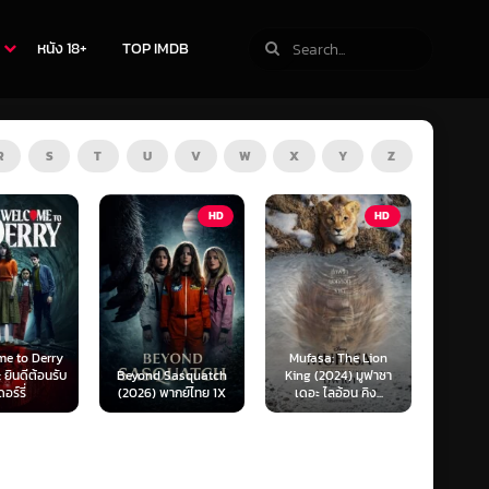
หนัง 18+
TOP IMDB
R
S
T
U
V
W
X
Y
Z
HD
HD
ZOOM
Mufasa: The Lion
Obsession (2026)
Beyond Sasquatch
King (2024) มูฟาซา
สาปรักคลั่งหลอน
(2026) พากย์ไทย 1X
เดอะ ไลอ้อน คิง...
(SoundTrack) 1X