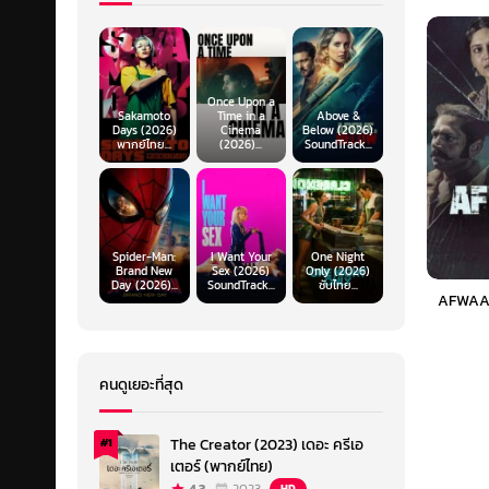
Once Upon a
Sakamoto
Time in a
Above &
Days (2026)
Cinema
Below (2026)
พากย์ไทย...
(2026)...
SoundTrack...
Spider-Man:
I Want Your
One Night
Brand New
Sex (2026)
Only (2026)
Day (2026)...
SoundTrack...
ซับไทย...
AFWAAH 
คนดูเยอะที่สุด
The Creator (2023) เดอะ ครีเอ
#1
เตอร์ (พากย์ไทย)
HD