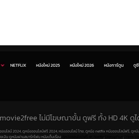
NETFLIX
หนังใหม่ 2025
หนังใหม่ 2026
หนังการ์ตูน
ดูซี
movie2free ไม่มีโฆษณาขั้น ดูฟรี ทั้ง HD 4K ดูได
งออนไลน์ 2024, ดูหนังออนไลน์ฟรี 2024, หนังออนไลน์ ไทย, ดูหนัง netflix หนังออนไลน์ฟรี, ดูหนัง
สียเงิน ดูหนังผ่านสมาร์ทโฟน หนังเต็มเรื่อง
ดูหนังออนไลน์ฟรี 4K
Netfilx
,
DisneyPlus
,
Prime Vi