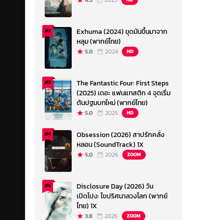
4.3
2023
Exhuma (2024) ขุดมันขึ้นมาจาก
#2
หลุม (พากย์ไทย)
5.0
2024
HD
The Fantastic Four: First Steps
#3
(2025) เดอะ แฟนแทสติก 4 จุดเริ่ม
ต้นปฐมบทใหม่ (พากย์ไทย)
5.0
2025
HD
Obsession (2026) สาปรักคลั่ง
#4
หลอน (SoundTrack) 1X
5.0
2026
ZOOM
Disclosure Day (2026) วัน
#5
เปิดโปง: ไขปริศนาลวงโลก (พากย์
ไทย) 1X
3.8
2026
ZOOM