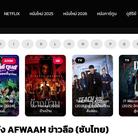
NETFLIX
หนังใหม่ 2025
หนังใหม่ 2026
หนังการ์ตูน
ดูซีรีย์
H
I
J
K
L
M
N
O
P
Q
TV
TV
HD
Teach You a Lesson
IT Welcome to Derry
Our House (2025)
(2026) อย่างนี้ต้องโดน
(2025) อิท: ยินดีต้อนรับ
ข้างบ้าน
สั่งสอน...
สู่เดอร์รี่
ัง AFWAAH ข่าวลือ (ซับไทย)