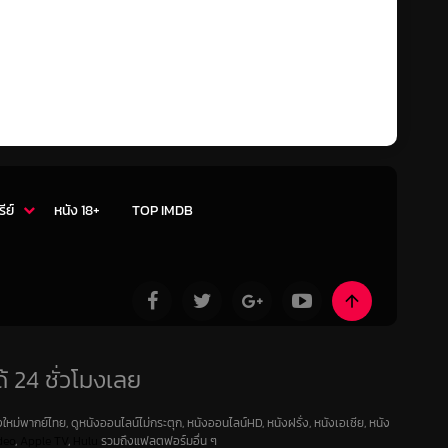
รีย์
หนัง 18+
TOP IMDB
้ 24 ชั่วโมงเลย
ใหม่พากย์ไทย, ดูหนังออนไลน์ไม่กระตุก, หนังออนไลน์HD, หนังฝรั่ง, หนังเอเชีย, หนัง
deo
,
Apple TV
,
Hulu
รวมถึงแฟลตฟอร์มอื่น ๆ