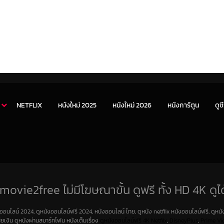
NETFLIX
หนังใหม่ 2025
หนังใหม่ 2026
หนังการ์ตูน
ดูซี
movie2free ไม่มีโฆษณาขั้น ดูฟรี ทั้ง HD 4K ดูได
งออนไลน์ 2024, ดูหนังออนไลน์ฟรี 2024, หนังออนไลน์ ไทย, ดูหนัง netflix หนังออนไลน์ฟรี, ดูหนัง
สียเงิน ดูหนังผ่านสมาร์ทโฟน หนังเต็มเรื่อง
ดูหนังออนไลน์ฟรี 4K
Netfilx
,
DisneyPlus
,
Prime Vi