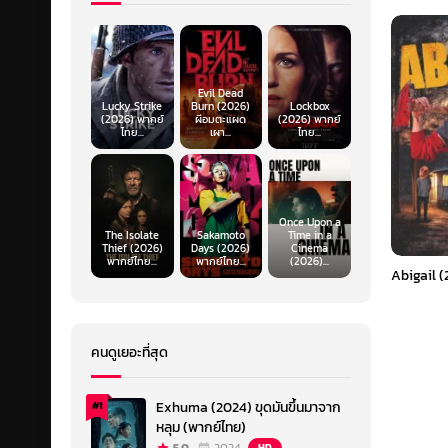
Evil Dead
Lucky Strike
Burn (2026)
Lockbox
(2026) พากย์
ผีอมตะแผด
(2026) พากย์
ไทย...
เผา...
ไทย...
Once Upon a
The Isolate
Sakamoto
Time in a
Thief (2026)
Days (2026)
Cinema
พากย์ไทย...
พากย์ไทย...
(2026)...
Abigail (
คนดูเยอะที่สุด
Exhuma (2024) ขุดมันขึ้นมาจาก
#1
หลุม (พากย์ไทย)
HD