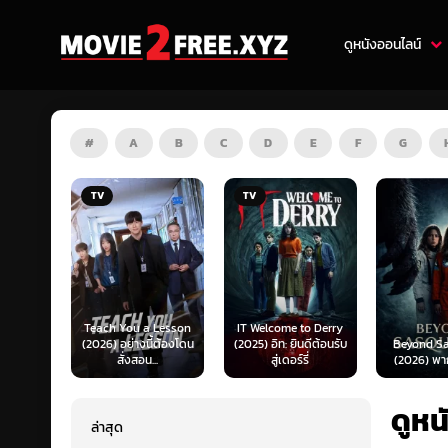
ดูหนังออนไลน์
#
A
B
C
D
E
F
G
TV
HD
 Lesson
IT Welcome to Derry
Mufasa: 
ี้ต้องโดน
(2025) อิท: ยินดีต้อนรับ
Beyond Sasquatch
King (202
..
สู่เดอร์รี่
(2026) พากย์ไทย 1X
เดอะ ไลอ้
ดูหน
ล่าสุด