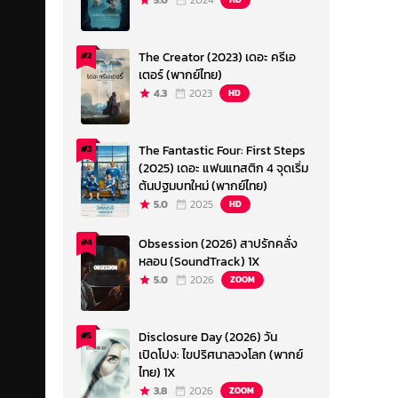
5.0
2024
The Creator (2023) เดอะ ครีเอ
#2
เตอร์ (พากย์ไทย)
4.3
2023
HD
The Fantastic Four: First Steps
#3
(2025) เดอะ แฟนแทสติก 4 จุดเริ่ม
ต้นปฐมบทใหม่ (พากย์ไทย)
5.0
2025
HD
Obsession (2026) สาปรักคลั่ง
#4
หลอน (SoundTrack) 1X
5.0
2026
ZOOM
Disclosure Day (2026) วัน
#5
เปิดโปง: ไขปริศนาลวงโลก (พากย์
ไทย) 1X
3.8
2026
ZOOM