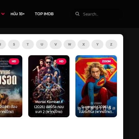
หนัง 18+
TOP IMDB
R
S
T
U
V
W
X
Y
Z
HD
ZOOM
HD
The Thursday
 Kombat II
Murder Club (2025)
Exhum
มอร์ทัล คอม
Supergirl (2026) ซู
ชมรมไขคดีฆาตกรรมวัน
มันข
(พากย์ไทย)
เปอร์เกิร์ล (พากย์ไทย)...
พฤหัส...
(พ