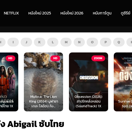
NETFLIX
หนังใหม่ 2025
หนังใหม่ 2026
หนังการ์ตูน
ดูซีรีย์
H
I
J
K
L
M
N
O
P
Q
HD
ZOOM
HD
The Lion
Obsession (2026)
Mortal
4) มูฟาซา
สาปรักคลั่งหลอน
Survive (2024) ต้อง
(2026) 
อน คิง...
(SoundTrack) 1X
รอด (พากย์ไทย)
แบท 2 
ัง Abigail ซับไทย