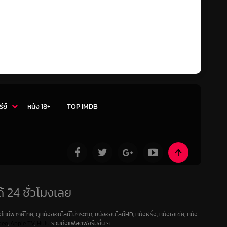
รีย์
หนัง 18+
TOP IMDB
้ 24 ชั่วโมงเลย
ใหม่พากย์ไทย, ดูหนังออนไลน์ไม่กระตุก, หนังออนไลน์HD, หนังฝรั่ง, หนังเอเชีย, หนัง
deo
,
Apple TV
,
Hulu
รวมถึงแฟลตฟอร์มอื่น ๆ