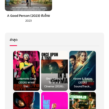
A Good Person (2023) ซับไทย
2023
ล่าสุด
Sakamoto Days
Once Upon a
Above & Below
(2026) พากย์
Time in a
(2026)
ไทย...
Cinema (2026)...
SoundTrack...