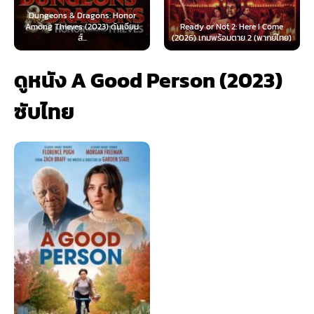
 & Dragons: Honor
ves (2023) ดันเจียน
Ready or Not 2: Here I Come
Now You See Me
ส์...
(2026) เกมพร้อมตาย 2 (พากย์ไทย)
(2025) อาชญ
ดูหนัง A Good Person (2023)
ซับไทย