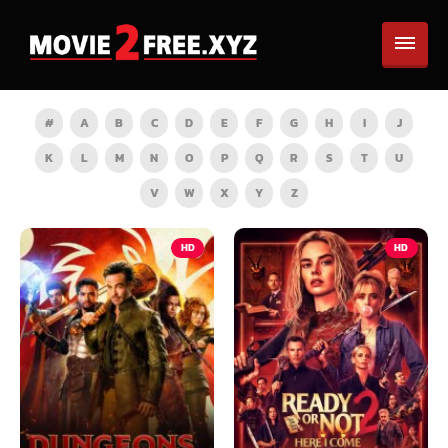
#
A
B
C
D
E
F
G
H
I
J
K
L
M
N
O
P
Q
R
S
T
U
V
W
X
Y
Z
HD
HD