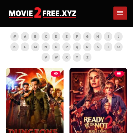
#
A
B
C
D
E
F
G
H
I
J
K
L
M
N
O
P
Q
R
S
T
U
V
W
X
Y
Z
HD
HD