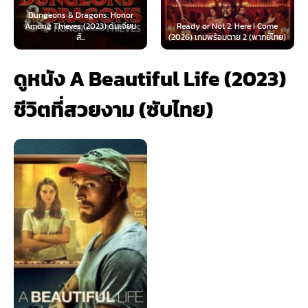
 & Dragons: Honor
ves (2023) ดันเจียน
Ready or Not 2: Here I Come
Now You See Me
ส์...
(2026) เกมพร้อมตาย 2 (พากย์ไทย)
(2025) อาชญ
ดูหนัง A Beautiful Life (2023)
ชีวิตที่สวยงาม (ซับไทย)