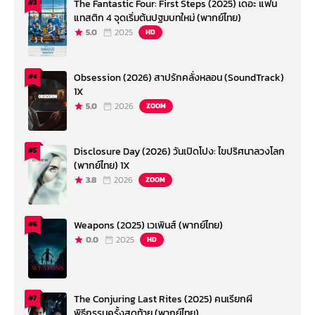
The Fantastic Four: First Steps (2025) เดอะ แฟน
#3
แทสติก 4 จุดเริ่มต้นปฐมบทใหม่ (พากย์ไทย)
5.0
2025
HD
Obsession (2026) สาปรักคลั่งหลอน (SoundTrack)
#4
1X
5.0
2026
ZOOM
Disclosure Day (2026) วันเปิดโปง: ไขปริศนาลวงโลก
#5
(พากย์ไทย) 1X
3.8
2026
ZOOM
Weapons (2025) เวเพินส์ (พากย์ไทย)
#6
0.0
2025
HD
The Conjuring Last Rites (2025) คนเรียกผี
#7
พิธีกรรมครั้งสุดท้าย (พากย์ไทย)