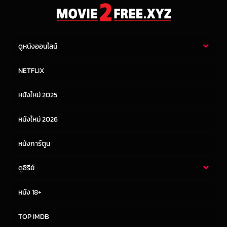
ดูหนังออนไลน์
หนังไทย
หนังฝรั่ง
NETFLIX
หนังเอเชีย
หนังเกาหลี
หนังใหม่ 2025
หนังจีน
หนังญี่ปุ่น
หนังใหม่ 2026
หนังการ์ตูน
ดูซีรีย์
ซีรี่ย์ไทย
ซีรีย์จีน
หนัง 18+
ซีรีย์ฝรั่ง
ซีรีย์เกาหลี
TOP IMDB