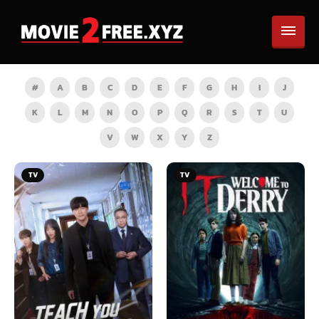
#
A
B
C
D
E
F
G
H
I
J
K
L
M
N
O
P
Q
R
S
T
U
V
W
X
Y
Z
TV