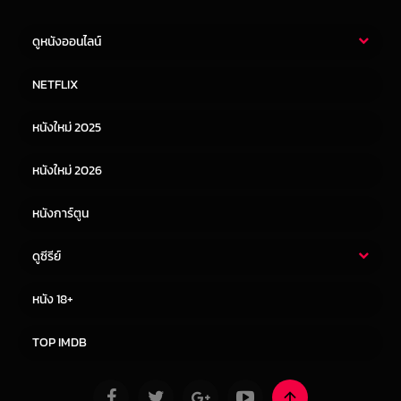
ดูหนังออนไลน์
หนังไทย
หนังฝรั่ง
NETFLIX
หนังเอเชีย
หนังเกาหลี
หนังใหม่ 2025
หนังจีน
หนังญี่ปุ่น
หนังใหม่ 2026
หนังการ์ตูน
ดูซีรีย์
ซีรี่ย์ไทย
ซีรีย์จีน
หนัง 18+
ซีรีย์ฝรั่ง
ซีรีย์เกาหลี
TOP IMDB