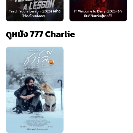
 Lesson (2026) อย่าง
IT Welcome to Derry (2025) อิท:
Beyond Sasquat
้องโดนสั่งสอน...
ยินดีต้อนรับสู่เดอร์รี่
ไท
ดูหนัง 777 Charlie