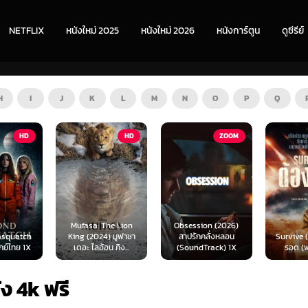
NETFLIX
หนังใหม่ 2025
หนังใหม่ 2026
หนังการ์ตูน
ดูซีรีย์
H
I
J
K
L
M
N
O
P
Q
HD
ZOOM
HD
The Lion
Obsession (2026)
Mortal
4) มูฟาซา
สาปรักคลั่งหลอน
Survive (2024) ต้อง
(2026) 
อน คิง...
(SoundTrack) 1X
รอด (พากย์ไทย)
แบท 2 
ัง 4k ฟรี