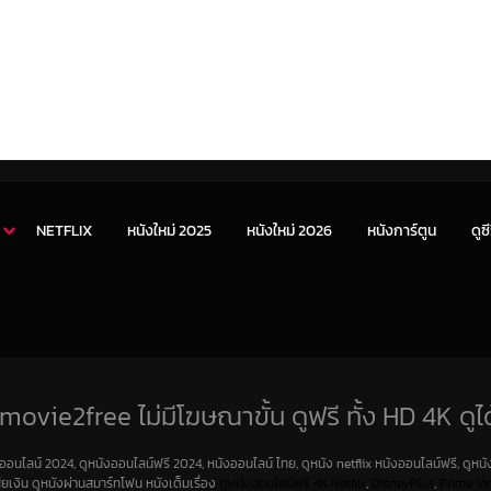
NETFLIX
หนังใหม่ 2025
หนังใหม่ 2026
หนังการ์ตูน
ดูซี
movie2free ไม่มีโฆษณาขั้น ดูฟรี ทั้ง HD 4K ดูได
งออนไลน์ 2024, ดูหนังออนไลน์ฟรี 2024, หนังออนไลน์ ไทย, ดูหนัง netflix หนังออนไลน์ฟรี, ดูหนัง
สียเงิน ดูหนังผ่านสมาร์ทโฟน หนังเต็มเรื่อง
ดูหนังออนไลน์ฟรี 4K
Netfilx
,
DisneyPlus
,
Prime Vi