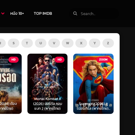
หนัง 18+
TOP IMDB
R
S
T
U
V
W
X
Y
Z
HD
ZOOM
HD
The Thursday
 Kombat II
Murder Club (2025)
Exhum
มอร์ทัล คอม
Supergirl (2026) ซู
ชมรมไขคดีฆาตกรรมวัน
มันข
(พากย์ไทย)
เปอร์เกิร์ล (พากย์ไทย)...
พฤหัส...
(พ