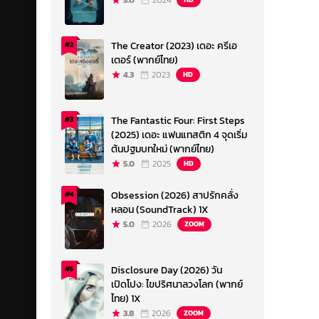
5.0
2024
The Creator (2023) เดอะ ครีเอ
#2
เตอร์ (พากย์ไทย)
4.3
2023
HD
The Fantastic Four: First Steps
#3
(2025) เดอะ แฟนแทสติก 4 จุดเริ่ม
ต้นปฐมบทใหม่ (พากย์ไทย)
5.0
2025
HD
Obsession (2026) สาปรักคลั่ง
#4
หลอน (SoundTrack) 1X
5.0
2026
ZOOM
Disclosure Day (2026) วัน
#5
เปิดโปง: ไขปริศนาลวงโลก (พากย์
ไทย) 1X
3.8
2026
ZOOM