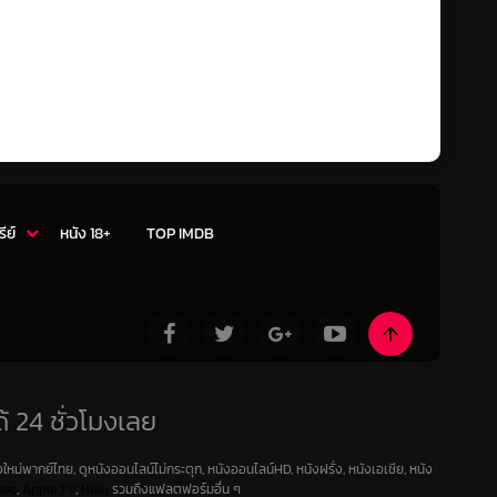
รีย์
หนัง 18+
TOP IMDB
้ 24 ชั่วโมงเลย
ใหม่พากย์ไทย, ดูหนังออนไลน์ไม่กระตุก, หนังออนไลน์HD, หนังฝรั่ง, หนังเอเชีย, หนัง
deo
,
Apple TV
,
Hulu
รวมถึงแฟลตฟอร์มอื่น ๆ