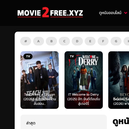
ดูหนังออนไลน์
#
A
B
C
D
E
F
G
TV
HD
 Lesson
IT Welcome to Derry
Mufasa: 
ี้ต้องโดน
(2025) อิท: ยินดีต้อนรับ
Beyond Sasquatch
King (202
..
สู่เดอร์รี่
(2026) พากย์ไทย 1X
เดอะ ไลอ้
ดูหน
ล่าสุด