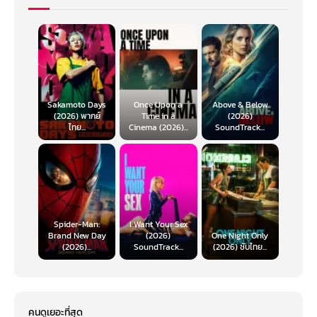
Sakamoto Days
Once Upon a
Above & Below
(2026) พากย์
Time in a
(2026)
ไทย...
Cinema (2026)...
SoundTrack...
Spider-Man:
I Want Your Sex
Brand New Day
(2026)
One Night Only
(2026)...
SoundTrack...
(2026) ซับไทย...
คนดูเยอะที่สุด