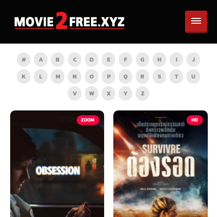
#
A
B
C
D
E
F
G
H
I
J
K
L
M
N
O
P
Q
R
S
T
U
V
W
X
Y
Z
ZOOM
HD