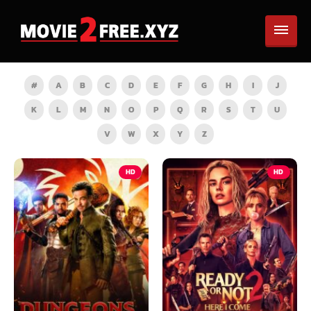
#
A
B
C
D
E
F
G
H
I
J
K
L
M
N
O
P
Q
R
S
T
U
V
W
X
Y
Z
HD
HD