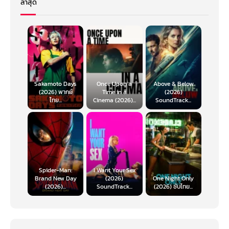
ล่าสุด
Sakamoto Days
Once Upon a
Above & Below
(2026) พากย์
Time in a
(2026)
ไทย...
Cinema (2026)...
SoundTrack...
Spider-Man:
I Want Your Sex
Brand New Day
(2026)
One Night Only
(2026)...
SoundTrack...
(2026) ซับไทย...