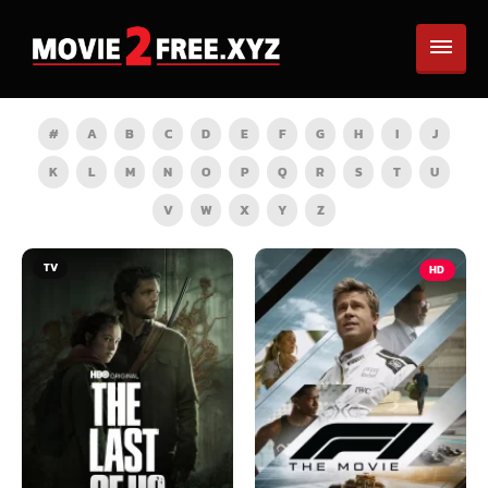
#
A
B
C
D
E
F
G
H
I
J
K
L
M
N
O
P
Q
R
S
T
U
V
W
X
Y
Z
HD