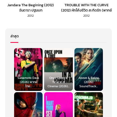
Jandara The Begining (2012)
TROUBLE WITH THE CURVE
จันดารา ปฐมบท
(2012) หักโค้งชีวิต สะกิดรัก (พากย์
ไทย)
2012
2012
ล่าสุด
Sakamoto Days
Once Upon a
Above & Below
(2026) พากย์
Time in a
(2026)
ไทย...
Cinema (2026)...
SoundTrack...