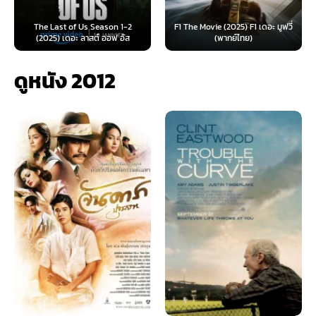
s Season 1-2
F1 The Movie (2025) F1 เดอะ มูฟวี่
Furiosa: A Mad Max 
าสต์ ออฟ อัส
(พากย์ไทย)
ฟูริโอซ่า: มหากาพ
ดูหนัง 2012