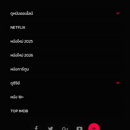
ดูหนังออนไลน์
หนังไทย
หนังฝรั่ง
NETFLIX
หนังเอเชีย
หนังเกาหลี
หนังใหม่ 2025
หนังจีน
หนังญี่ปุ่น
หนังใหม่ 2026
หนังการ์ตูน
ดูซีรีย์
ซีรี่ย์ไทย
ซีรีย์จีน
หนัง 18+
ซีรีย์ฝรั่ง
ซีรีย์เกาหลี
TOP IMDB