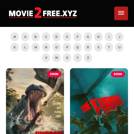
#
A
B
C
D
E
F
G
H
I
J
K
L
M
N
O
P
Q
R
S
T
U
V
W
X
Y
Z
ZOOM
ZOOM