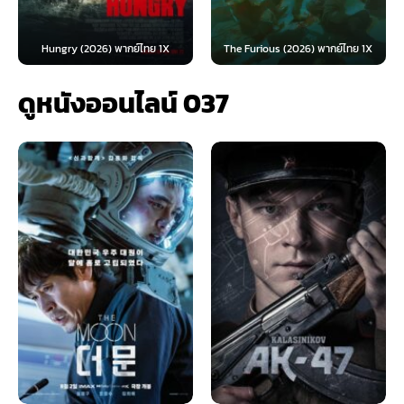
Dungeons & Dragons: 
Among Thieves (2023) ดั
ย์ไทย 1X
The Furious (2026) พากย์ไทย 1X
ส์...
ดูหนังออนไลน์ 037