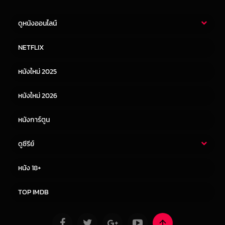
ดูหนังออนไลน์
หนังไทย
หนังฝรั่ง
NETFLIX
หนังเอเชีย
หนังเกาหลี
หนังใหม่ 2025
หนังจีน
หนังญี่ปุ่น
หนังใหม่ 2026
หนังการ์ตูน
ดูซีรีย์
ซีรี่ย์ไทย
ซีรีย์จีน
หนัง 18+
ซีรีย์ฝรั่ง
ซีรีย์เกาหลี
TOP IMDB