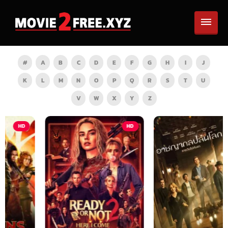
#
A
B
C
D
E
F
G
H
I
J
K
L
M
N
O
P
Q
R
S
T
U
V
W
X
Y
Z
HD
HD