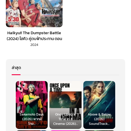
Haikyu!! The Dumpster Battle
(2024) ไฮคิว คู่ตบฟ้าประทาน ตอน
ศึกที่กองขยะ
2024
ล่าสุด
Sakamoto Days
Once Upon a
Above & Below
(2026) พากย์
Time in a
(2026)
ไทย...
Cinema (2026)...
SoundTrack...