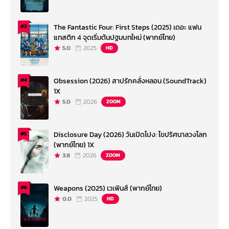
The Fantastic Four: First Steps (2025) เดอะ แฟน
#3
แทสติก 4 จุดเริ่มต้นปฐมบทใหม่ (พากย์ไทย)
5.0
2025
HD
Obsession (2026) สาปรักคลั่งหลอน (SoundTrack)
#4
1X
5.0
2026
ZOOM
Disclosure Day (2026) วันเปิดโปง: ไขปริศนาลวงโลก
#5
(พากย์ไทย) 1X
3.8
2026
ZOOM
Weapons (2025) เวเพินส์ (พากย์ไทย)
#6
0.0
2025
HD