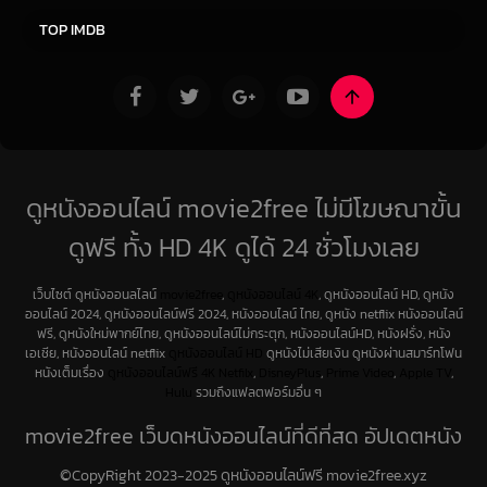
TOP IMDB
ดูหนังออนไลน์ movie2free ไม่มีโฆษณาขั้น
ดูฟรี ทั้ง HD 4K ดูได้ 24 ชั่วโมงเลย
เว็บไซต์ ดูหนังออนลไลน์
movie2free
,
ดูหนังออนไลน์ 4K
, ดูหนังออนไลน์ HD, ดูหนัง
ออนไลน์ 2024, ดูหนังออนไลน์ฟรี 2024, หนังออนไลน์ ไทย, ดูหนัง netflix หนังออนไลน์
ฟรี, ดูหนังใหม่พากย์ไทย, ดูหนังออนไลน์ไม่กระตุก, หนังออนไลน์HD, หนังฝรั่ง, หนัง
เอเชีย, หนังออนไลน์ netflix
ดูหนังออนไลน์ HD
ดูหนังไม่เสียเงิน ดูหนังผ่านสมาร์ทโฟน
หนังเต็มเรื่อง
ดูหนังออนไลน์ฟรี 4K
Netfilx
,
DisneyPlus
,
Prime Video
,
Apple TV
,
Hulu
รวมถึงแฟลตฟอร์มอื่น ๆ
movie2free เว็บดูหนังออนไลน์ที่ดีที่สุด อัปเดตหนัง
ใหม่ทุกวัน
©CopyRight 2023-2025 ดูหนังออนไลน์ฟรี movie2free.xyz