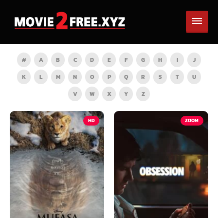
#
A
B
C
D
E
F
G
H
I
J
K
L
M
N
O
P
Q
R
S
T
U
V
W
X
Y
Z
HD
ZOOM