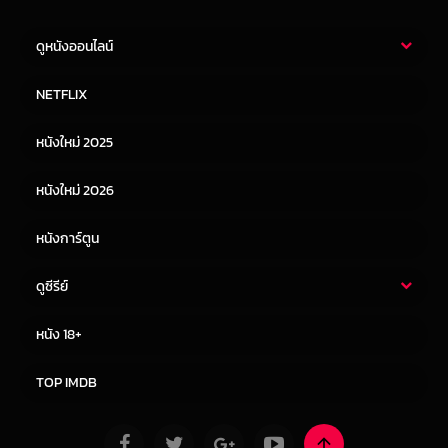
ดูหนังออนไลน์
หนังไทย
หนังฝรั่ง
NETFLIX
หนังเอเชีย
หนังเกาหลี
หนังใหม่ 2025
หนังจีน
หนังญี่ปุ่น
หนังใหม่ 2026
หนังการ์ตูน
ดูซีรีย์
ซีรี่ย์ไทย
ซีรีย์จีน
หนัง 18+
ซีรีย์ฝรั่ง
ซีรีย์เกาหลี
TOP IMDB