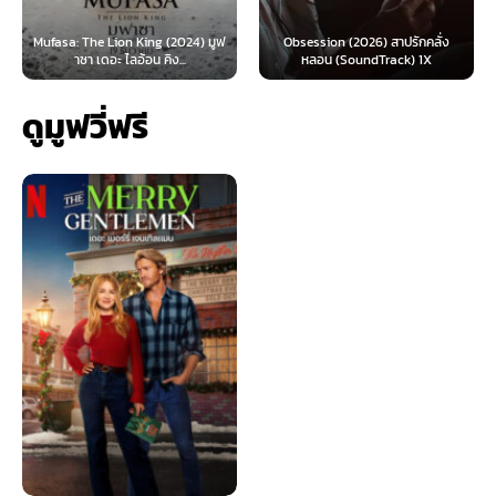
: The Lion King (2024) มูฟ
Obsession (2026) สาปรักคลั่ง
Survive 
าซา เดอะ ไลอ้อน คิง...
หลอน (SoundTrack) 1X
ดูมูฟวี่ฟรี