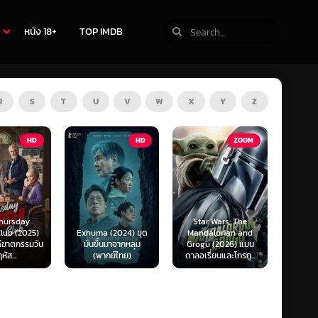
หนัง 18+
TOP IMDB
R
S
T
U
V
W
X
Y
Z
TV
HD
ZOOM
Star Wars: The
(2024) ขุด
Mandalorian and
The Last of Us
F1 The
นมาจากหลุม
Grogu (2026) แมน
Season 1-2 (2025)
F1 เดอะ
กย์ไทย)
ดาลอเรี่ยนและโกรกู...
เดอะ ลาสต์ ออฟ อัส