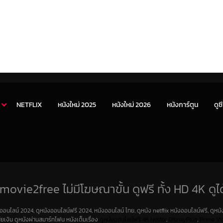
NETFLIX
หนังใหม่ 2025
หนังใหม่ 2026
หนังการ์ตูน
ดูซี
movie2free ไม่มีโฆษณาขั้น ดูฟรี ทั้ง HD 4K ดูได
งออนไลน์ 2024, ดูหนังออนไลน์ฟรี 2024, หนังออนไลน์ ไทย, ดูหนัง netflix หนังออนไลน์ฟรี, ดูหนัง
สียเงิน ดูหนังผ่านสมาร์ทโฟน หนังเต็มเรื่อง
ดูหนังออนไลน์ฟรี 4K
Netfilx
,
DisneyPlus
,
Prime Vi