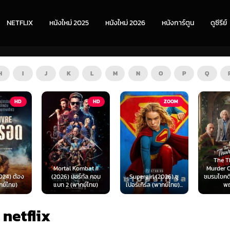
NETFLIX
หนังใหม่ 2025
หนังใหม่ 2026
หนังการ์ตูน
ดูซีรีย์
H
I
J
K
L
M
N
O
P
Q
HD
ZOOM
HD
The Thursday
ombat II
Murder Club (2025)
Exhuma 
ร์ทัล คอม
Supergirl (2026) ซู
ชมรมไขคดีฆาตกรรมวัน
มันขึ้
ากย์ไทย)
เปอร์เกิร์ล (พากย์ไทย)...
พฤหัส...
(พา
ี netflix