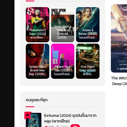
Once Upon a
Sakamoto
Time in a
Above &
Days (2026)
Cinema
Below (2026)
พากย์ไทย...
(2026)...
SoundTrack...
Spider-Man:
I Want Your
One Night
Brand New
Sex (2026)
Only (2026)
Day (2026)...
SoundTrack...
ซับไทย...
The Witc
Deep (20
นักล่าจ
ทะเลล
คนดูเยอะที่สุด
Exhuma (2024) ขุดมันขึ้นมาจาก
#1
หลุม (พากย์ไทย)
HD