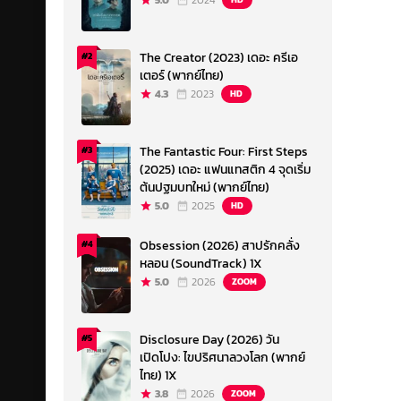
5.0
2024
The Creator (2023) เดอะ ครีเอ
#2
เตอร์ (พากย์ไทย)
4.3
2023
HD
The Fantastic Four: First Steps
#3
(2025) เดอะ แฟนแทสติก 4 จุดเริ่ม
ต้นปฐมบทใหม่ (พากย์ไทย)
5.0
2025
HD
Obsession (2026) สาปรักคลั่ง
#4
หลอน (SoundTrack) 1X
5.0
2026
ZOOM
Disclosure Day (2026) วัน
#5
เปิดโปง: ไขปริศนาลวงโลก (พากย์
ไทย) 1X
3.8
2026
ZOOM