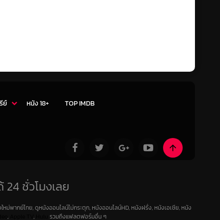
รีย์
หนัง 18+
TOP IMDB
้ 24 ชั่วโมงเลย
ใหม่พากย์ไทย, ดูหนังออนไลน์ไม่กระตุก, หนังออนไลน์HD, หนังฝรั่ง, หนังเอเชีย, หนัง
deo
,
Apple TV
,
Hulu
รวมถึงแฟลตฟอร์มอื่น ๆ