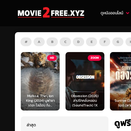
ดูหนังออนไลน์
#
A
B
C
D
E
F
G
HD
ZOOM
HD
e Lion
Obsession (2026)
Mortal K
 มูฟาซา
สาปรักคลั่งหลอน
Survive (2024) ต้อง
(2026) มอ
คิง...
(SoundTrack) 1X
รอด (พากย์ไทย)
แบท 2 (พ
ดูฟร
ล่าสุด