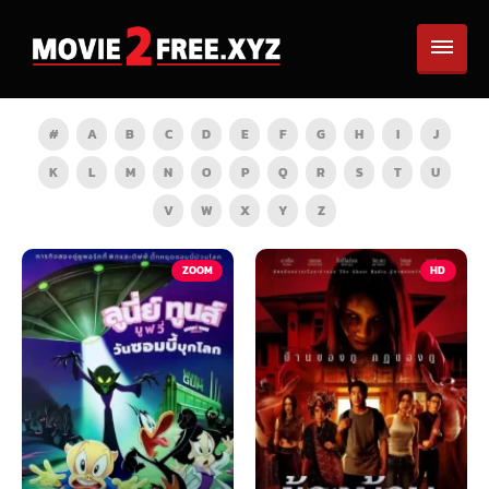
#
A
B
C
D
E
F
G
H
I
J
K
L
M
N
O
P
Q
R
S
T
U
V
W
X
Y
Z
TV
ZOOM
HD