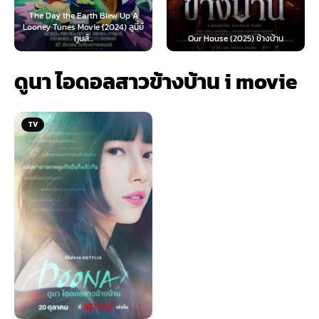
rth Blew Up A
e (2024) ลูนี่ย์
Teach You a Lesson (
...
Our House (2025) ข้างบ้าน
นี้ต้องโดนสั่งส
ดูนา ไอดอลสาวข้างบ้าน i movie
TV