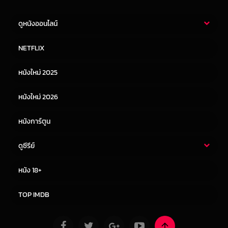
ดูหนังออนไลน์
หนังไทย
หนังฝรั่ง
NETFLIX
หนังเอเชีย
หนังเกาหลี
หนังใหม่ 2025
หนังจีน
หนังญี่ปุ่น
หนังใหม่ 2026
หนังการ์ตูน
ดูซีรีย์
ซีรี่ย์ไทย
ซีรีย์จีน
หนัง 18+
ซีรีย์ฝรั่ง
ซีรีย์เกาหลี
TOP IMDB