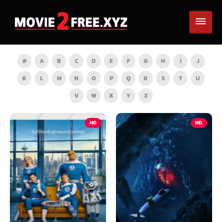
#
A
B
C
D
E
F
G
H
I
J
K
L
M
N
O
P
Q
R
S
T
U
V
W
X
Y
Z
HD
HD