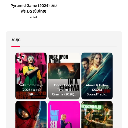
Pyramid Game (2024) เกม
พีระมิด (ซับไทย)
2024
ล่าสุด
Sakamoto Days
Once Upon a
Above & Below
(2026) พากย์
Time in a
(2026)
ไทย...
Cinema (2026)...
SoundTrack...