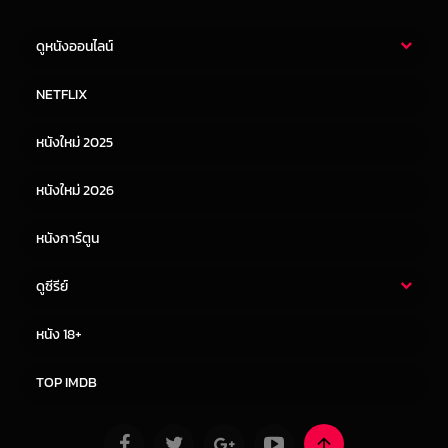
ดูหนังออนไลน์
หนังไทย
หนังฝรั่ง
NETFLIX
หนังเอเชีย
หนังเกาหลี
หนังใหม่ 2025
หนังจีน
หนังญี่ปุ่น
หนังใหม่ 2026
หนังการ์ตูน
ดูซีรีย์
ซีรี่ย์ไทย
ซีรีย์จีน
หนัง 18+
ซีรีย์ฝรั่ง
ซีรีย์เกาหลี
TOP IMDB