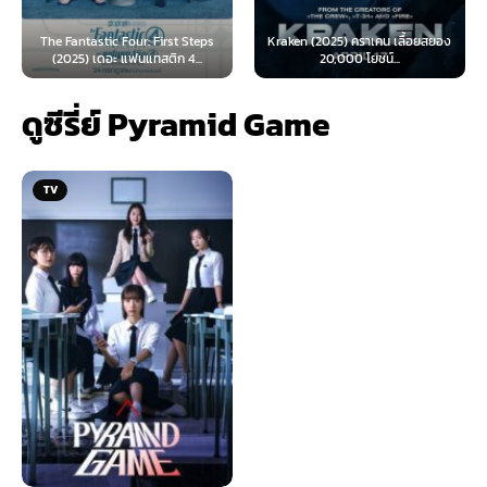
ur: First Steps
Kraken (2025) คราเคน เลื้อยสยอง
Oppenheimer (2023
นแทสติก 4...
20,000 โยชน์...
เมอร์ (พากย์ไ
ดูซีรี่ย์ Pyramid Game
TV