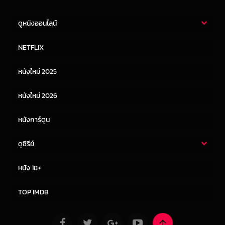
ดูหนังออนไลน์
หนังไทย
หนังฝรั่ง
NETFLIX
หนังเอเชีย
หนังเกาหลี
หนังใหม่ 2025
หนังจีน
หนังญี่ปุ่น
หนังใหม่ 2026
หนังการ์ตูน
ดูซีรีย์
ซีรี่ย์ไทย
ซีรีย์จีน
หนัง 18+
ซีรีย์ฝรั่ง
ซีรีย์เกาหลี
TOP IMDB