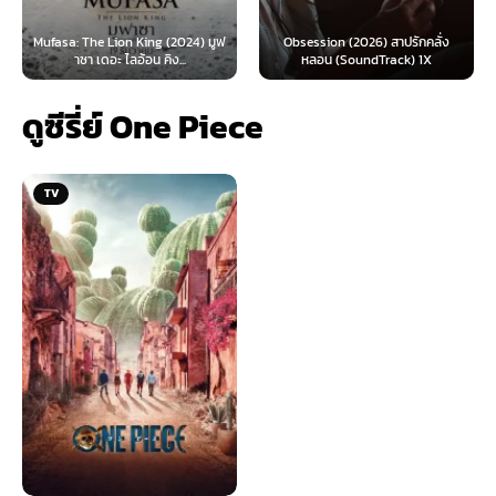
 Lion King (2024) มูฟ
Obsession (2026) สาปรักคลั่ง
Survive (2024)
อะ ไลอ้อน คิง...
หลอน (SoundTrack) 1X
ไ
ดูซีรี่ย์ One Piece
TV