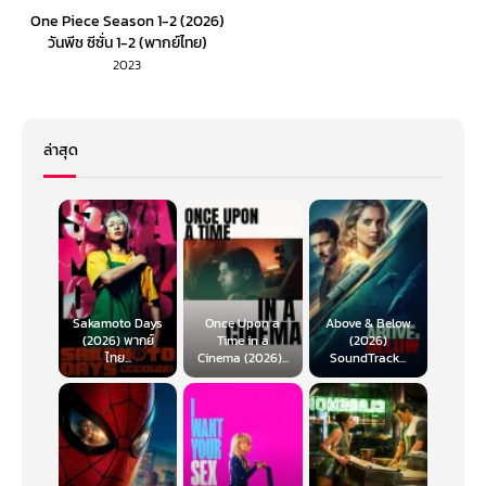
One Piece Season 1-2 (2026)
วันพีช ซีซั่น 1-2 (พากย์ไทย)
2023
ล่าสุด
Sakamoto Days
Once Upon a
Above & Below
(2026) พากย์
Time in a
(2026)
ไทย...
Cinema (2026)...
SoundTrack...