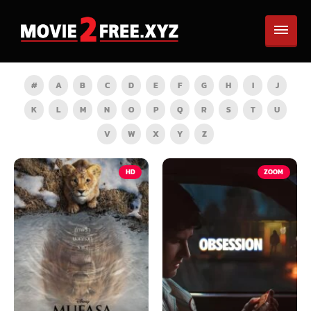
#
A
B
C
D
E
F
G
H
I
J
K
L
M
N
O
P
Q
R
S
T
U
V
W
X
Y
Z
HD
ZOOM