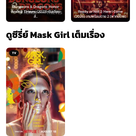
 & Dragons: Honor
ves (2023) ดันเจียน
Ready or Not 2: Here I Come
Now You See Me
ส์...
(2026) เกมพร้อมตาย 2 (พากย์ไทย)
(2025) อาชญ
ดูซีรี่ย์ Mask Girl เต็มเรื่อง
TV