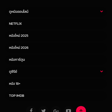
ดูหนังออนไลน์
หนังไทย
หนังฝรั่ง
NETFLIX
หนังเอเชีย
หนังเกาหลี
หนังใหม่ 2025
หนังจีน
หนังญี่ปุ่น
หนังใหม่ 2026
หนังการ์ตูน
ดูซีรีย์
ซีรี่ย์ไทย
ซีรีย์จีน
หนัง 18+
ซีรีย์ฝรั่ง
ซีรีย์เกาหลี
TOP IMDB