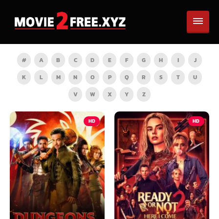
#
A
B
C
D
E
F
G
H
I
J
K
L
M
N
O
P
Q
R
S
T
U
V
W
X
Y
Z
HD
HD