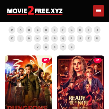
#
A
B
C
D
E
F
G
H
I
J
K
L
M
N
O
P
Q
R
S
T
U
V
W
X
Y
Z
HD
HD