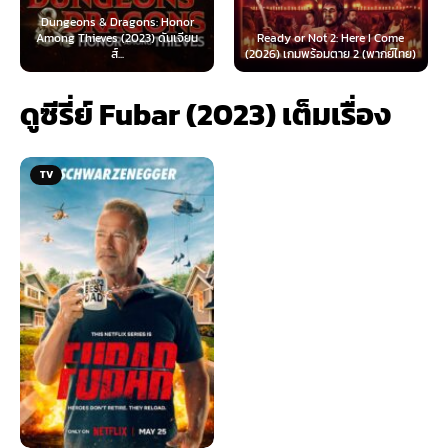
 & Dragons: Honor
ves (2023) ดันเจียน
Ready or Not 2: Here I Come
Now You See Me
ส์...
(2026) เกมพร้อมตาย 2 (พากย์ไทย)
(2025) อาชญ
ดูซีรี่ย์ Fubar (2023) เต็มเรื่อง
TV