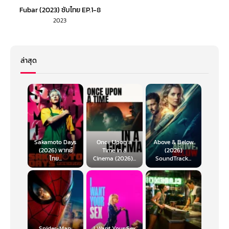
Fubar (2023) ซับไทย EP.1-8
2023
ล่าสุด
Sakamoto Days
Once Upon a
Above & Below
(2026) พากย์
Time in a
(2026)
ไทย...
Cinema (2026)...
SoundTrack...
Spider-Man:
I Want Your Sex