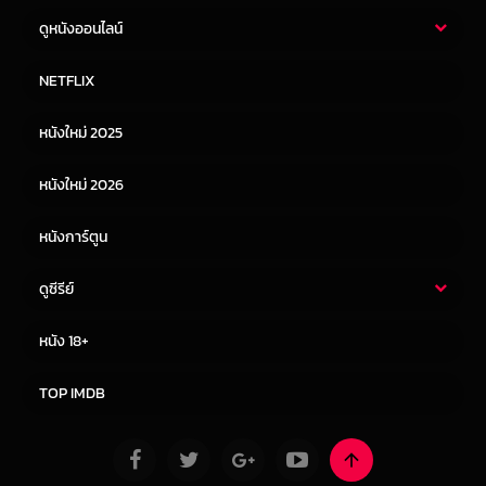
ดูหนังออนไลน์
หนังไทย
หนังฝรั่ง
NETFLIX
หนังเอเชีย
หนังเกาหลี
หนังใหม่ 2025
หนังจีน
หนังญี่ปุ่น
หนังใหม่ 2026
หนังการ์ตูน
ดูซีรีย์
ซีรี่ย์ไทย
ซีรีย์จีน
หนัง 18+
ซีรีย์ฝรั่ง
ซีรีย์เกาหลี
TOP IMDB