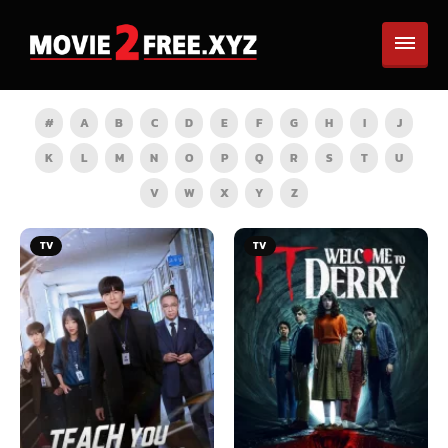
#
A
B
C
D
E
F
G
H
I
J
K
L
M
N
O
P
Q
R
S
T
U
V
W
X
Y
Z
TV