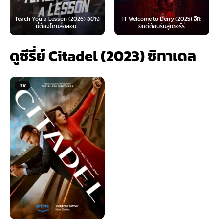
 Lesson (2026) อย่าง
IT Welcome to Derry (2025) อิท:
Beyond Sasquat
้องโดนสั่งสอน...
ยินดีต้อนรับสู่เดอร์รี่
ไท
ดูซีรี่ย์ Citadel (2023) ซิทาเดล
TV