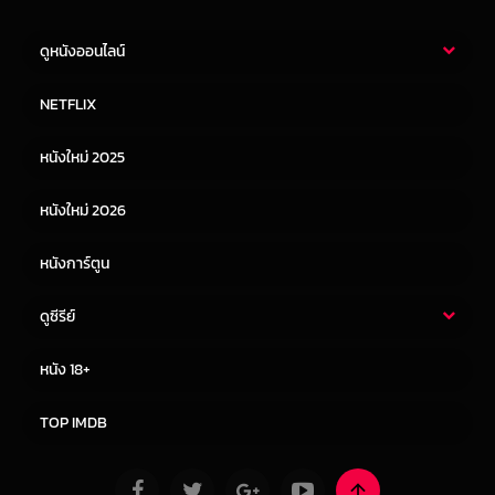
ดูหนังออนไลน์
หนังไทย
หนังฝรั่ง
NETFLIX
หนังเอเชีย
หนังเกาหลี
หนังใหม่ 2025
หนังจีน
หนังญี่ปุ่น
หนังใหม่ 2026
หนังการ์ตูน
ดูซีรีย์
ซีรี่ย์ไทย
ซีรีย์จีน
หนัง 18+
ซีรีย์ฝรั่ง
ซีรีย์เกาหลี
TOP IMDB