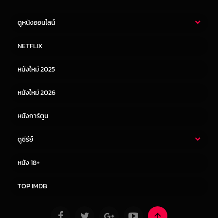
ดูหนังออนไลน์
หนังไทย
หนังฝรั่ง
NETFLIX
หนังเอเชีย
หนังเกาหลี
หนังใหม่ 2025
หนังจีน
หนังญี่ปุ่น
หนังใหม่ 2026
หนังการ์ตูน
ดูซีรีย์
ซีรี่ย์ไทย
ซีรีย์จีน
หนัง 18+
ซีรีย์ฝรั่ง
ซีรีย์เกาหลี
TOP IMDB