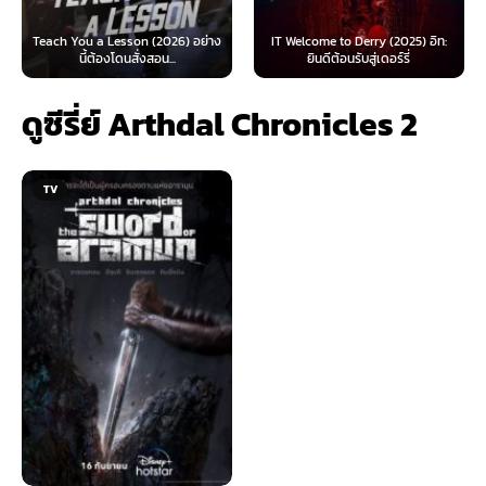
 Lesson (2026) อย่าง
IT Welcome to Derry (2025) อิท:
Beyond Sasquat
้องโดนสั่งสอน...
ยินดีต้อนรับสู่เดอร์รี่
ไท
ดูซีรี่ย์ Arthdal Chronicles 2
TV