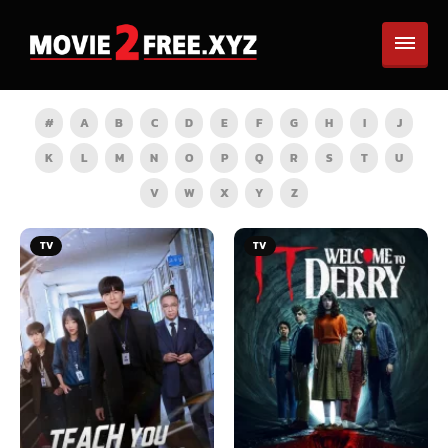
#
A
B
C
D
E
F
G
H
I
J
K
L
M
N
O
P
Q
R
S
T
U
V
W
X
Y
Z
TV