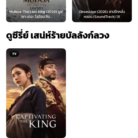
: The Lion King (2024) มูฟ
Obsession (2026) สาปรักคลั่ง
Survive 
าซา เดอะ ไลอ้อน คิง...
หลอน (SoundTrack) 1X
ดูซีรี่ย์ เสน่ห์ร้ายบัลลังก์ลวง
TV