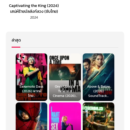
Captivating the King (2024)
เสน่ห์ร้ายบัลลังก์ลวง (ซับไทย)
2024
ล่าสุด
Sakamoto Days
Once Upon a
Above & Below
(2026) พากย์
Time in a
(2026)
ไทย...
Cinema (2026)...
SoundTrack...