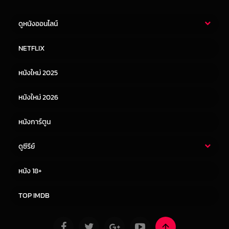
ดูหนังออนไลน์
หนังไทย
หนังฝรั่ง
NETFLIX
หนังเอเชีย
หนังเกาหลี
หนังใหม่ 2025
หนังจีน
หนังญี่ปุ่น
หนังใหม่ 2026
หนังการ์ตูน
ดูซีรีย์
ซีรี่ย์ไทย
ซีรีย์จีน
หนัง 18+
ซีรีย์ฝรั่ง
ซีรีย์เกาหลี
TOP IMDB