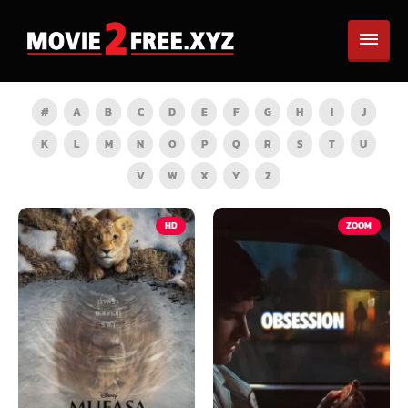
#
A
B
C
D
E
F
G
H
I
J
K
L
M
N
O
P
Q
R
S
T
U
V
W
X
Y
Z
HD
ZOOM