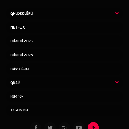
ดูหนังออนไลน์
หนังไทย
หนังฝรั่ง
NETFLIX
หนังเอเชีย
หนังเกาหลี
หนังใหม่ 2025
หนังจีน
หนังญี่ปุ่น
หนังใหม่ 2026
หนังการ์ตูน
ดูซีรีย์
ซีรี่ย์ไทย
ซีรีย์จีน
หนัง 18+
ซีรีย์ฝรั่ง
ซีรีย์เกาหลี
TOP IMDB