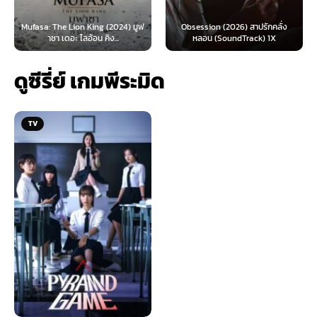
 Lion King (2024) มูฟ
Obsession (2026) สาปรักคลั่ง
Survive (2024)
อะ ไลอ้อน คิง...
หลอน (SoundTrack) 1X
ไ
ดูซีรี่ย์ เกมพีระมิด
TV