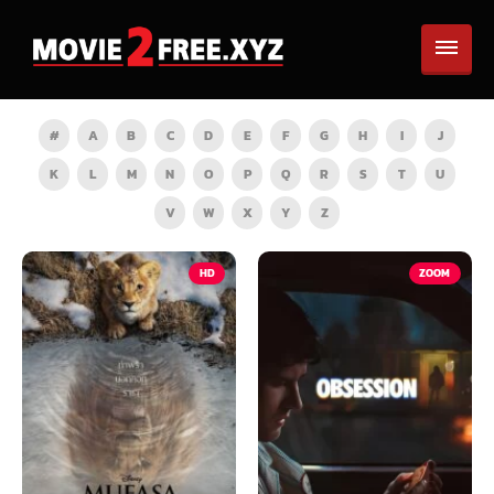
#
A
B
C
D
E
F
G
H
I
J
K
L
M
N
O
P
Q
R
S
T
U
V
W
X
Y
Z
HD
ZOOM