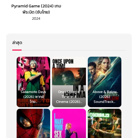
Pyramid Game (2024) เกม
พีระมิด (ซับไทย)
2024
ล่าสุด
Sakamoto Days
Once Upon a
Above & Below
(2026) พากย์
Time in a
(2026)
ไทย...
Cinema (2026)...
SoundTrack...