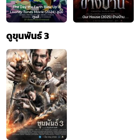
rth Blew Up A
e (2024) ลูนี่ย์
Teach You a Lesson (
...
Our House (2025) ข้างบ้าน
นี้ต้องโดนสั่งส
ดูขุนพันธ์ 3