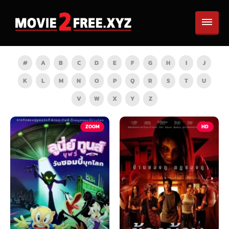
#
A
B
C
D
E
F
G
H
I
J
K
L
M
N
O
P
Q
R
S
T
U
V
W
X
Y
Z
TV
ZOOM
HD