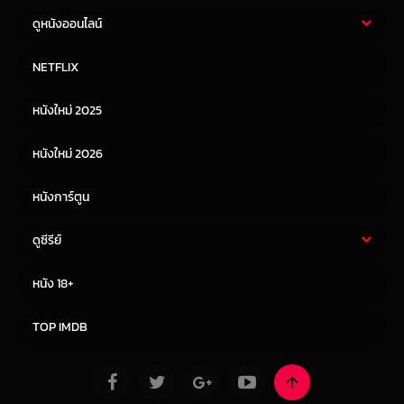
ดูหนังออนไลน์
หนังไทย
หนังฝรั่ง
NETFLIX
หนังเอเชีย
หนังเกาหลี
หนังใหม่ 2025
หนังจีน
หนังญี่ปุ่น
หนังใหม่ 2026
หนังการ์ตูน
ดูซีรีย์
ซีรี่ย์ไทย
ซีรีย์จีน
หนัง 18+
ซีรีย์ฝรั่ง
ซีรีย์เกาหลี
TOP IMDB