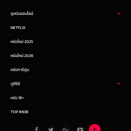
ดูหนังออนไลน์
หนังไทย
หนังฝรั่ง
NETFLIX
หนังเอเชีย
หนังเกาหลี
หนังใหม่ 2025
หนังจีน
หนังญี่ปุ่น
หนังใหม่ 2026
หนังการ์ตูน
ดูซีรีย์
ซีรี่ย์ไทย
ซีรีย์จีน
หนัง 18+
ซีรีย์ฝรั่ง
ซีรีย์เกาหลี
TOP IMDB