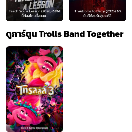
 Lesson (2026) อย่าง
IT Welcome to Derry (2025) อิท:
Beyond Sasquat
้องโดนสั่งสอน...
ยินดีต้อนรับสู่เดอร์รี่
ไท
ดูการ์ตูน Trolls Band Together