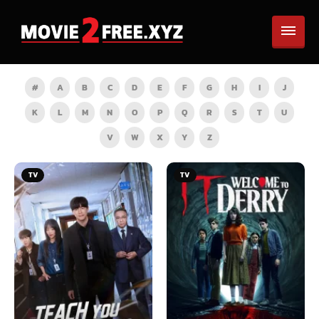
#
A
B
C
D
E
F
G
H
I
J
K
L
M
N
O
P
Q
R
S
T
U
V
W
X
Y
Z
TV