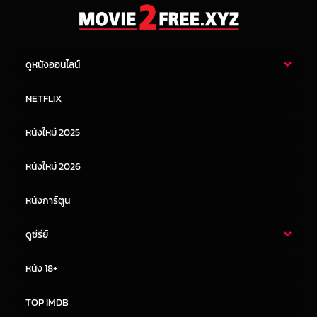
ดูหนังออนไลน์
หนังไทย
หนังฝรั่ง
NETFLIX
หนังเอเชีย
หนังเกาหลี
หนังใหม่ 2025
หนังจีน
หนังญี่ปุ่น
หนังใหม่ 2026
หนังการ์ตูน
ดูซีรีย์
ซีรี่ย์ไทย
ซีรีย์จีน
หนัง 18+
ซีรีย์ฝรั่ง
ซีรีย์เกาหลี
TOP IMDB