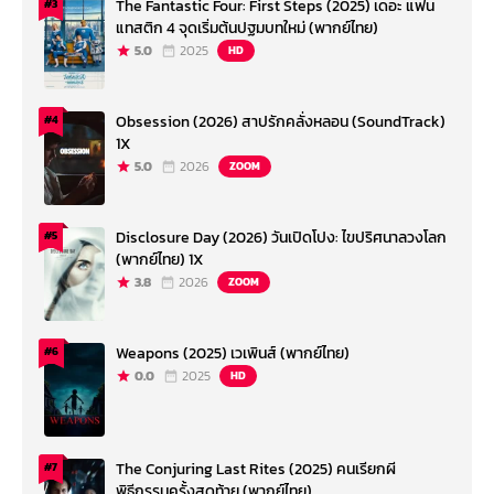
The Fantastic Four: First Steps (2025) เดอะ แฟน
#3
แทสติก 4 จุดเริ่มต้นปฐมบทใหม่ (พากย์ไทย)
5.0
2025
HD
Obsession (2026) สาปรักคลั่งหลอน (SoundTrack)
#4
1X
5.0
2026
ZOOM
Disclosure Day (2026) วันเปิดโปง: ไขปริศนาลวงโลก
#5
(พากย์ไทย) 1X
3.8
2026
ZOOM
Weapons (2025) เวเพินส์ (พากย์ไทย)
#6
0.0
2025
HD
The Conjuring Last Rites (2025) คนเรียกผี
#7
พิธีกรรมครั้งสุดท้าย (พากย์ไทย)