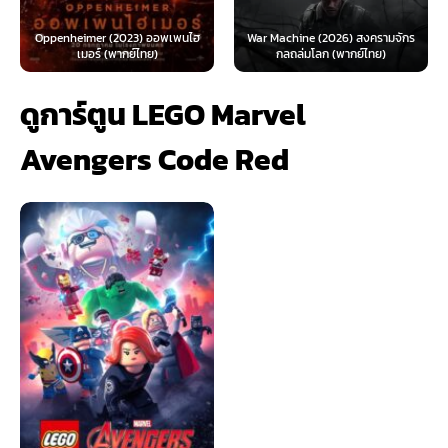
The Day the Earth 
023) ออพเพนไฮ
War Machine (2026) สงครามจักร
Looney Tunes Movie (2
กย์ไทย)
กลถล่มโลก (พากย์ไทย)
ทูนส์...
ดูการ์ตูน LEGO Marvel
Avengers Code Red