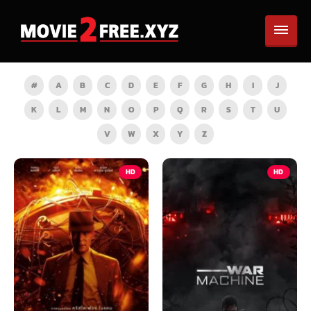
#
A
B
C
D
E
F
G
H
I
J
K
L
M
N
O
P
Q
R
S
T
U
V
W
X
Y
Z
HD
HD