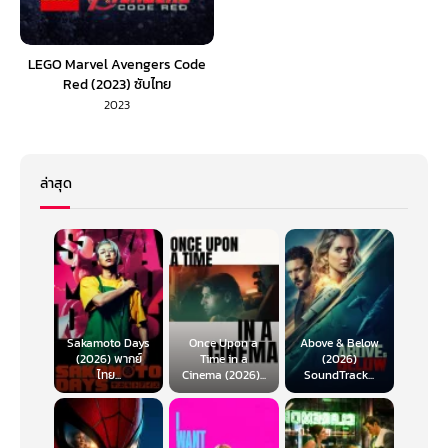
LEGO Marvel Avengers Code
Red (2023) ซับไทย
2023
ล่าสุด
Sakamoto Days
Once Upon a
Above & Below
(2026) พากย์
Time in a
(2026)
ไทย...
Cinema (2026)...
SoundTrack...