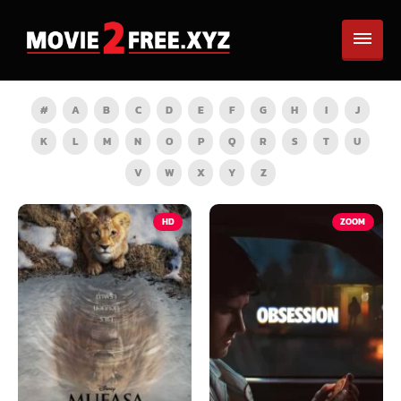
#
A
B
C
D
E
F
G
H
I
J
K
L
M
N
O
P
Q
R
S
T
U
V
W
X
Y
Z
HD
ZOOM