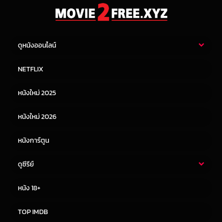
ดูหนังออนไลน์
หนังไทย
หนังฝรั่ง
NETFLIX
หนังเอเชีย
หนังเกาหลี
หนังใหม่ 2025
หนังจีน
หนังญี่ปุ่น
หนังใหม่ 2026
หนังการ์ตูน
ดูซีรีย์
ซีรี่ย์ไทย
ซีรีย์จีน
หนัง 18+
ซีรีย์ฝรั่ง
ซีรีย์เกาหลี
TOP IMDB