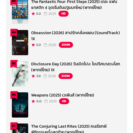
The Fantastic Four: First Steps (2025) เดอะ แฟน
#3
แทสติก 4 จุดเริ่มต้นปฐมบทใหม่ (พากย์ไทย)
5.0
2025
HD
Obsession (2026) สาปรักคลั่งหลอน (SoundTrack)
#4
1X
5.0
2026
ZOOM
Disclosure Day (2026) วันเปิดโปง: ไขปริศนาลวงโลก
#5
(พากย์ไทย) 1X
3.8
2026
ZOOM
Weapons (2025) เวเพินส์ (พากย์ไทย)
#6
0.0
2025
HD
The Conjuring Last Rites (2025) คนเรียกผี
#7
พิธีกรรมครั้งสุดท้าย (พากย์ไทย)