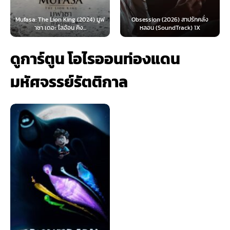
King (2024) มูฟ
Obsession (2026) สาปรักคลั่ง
Survive (2024) ต้อง
้อน คิง...
หลอน (SoundTrack) 1X
ไทย)
ดูการ์ตูน โอไรออนท่องแดน
มหัศจรรย์รัตติกาล