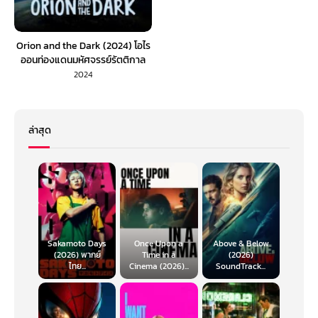
Orion and the Dark (2024) โอไร
ออนท่องแดนมหัศจรรย์รัตติกาล
(พากย์ไทย)
2024
ล่าสุด
Sakamoto Days
Once Upon a
Above & Below
(2026) พากย์
Time in a
(2026)
ไทย...
Cinema (2026)...
SoundTrack...