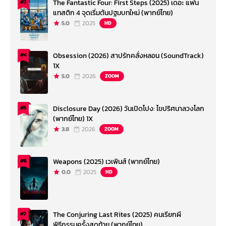
The Fantastic Four: First Steps (2025) เดอะ แฟน
#3
แทสติก 4 จุดเริ่มต้นปฐมบทใหม่ (พากย์ไทย)
5.0
2025
HD
Obsession (2026) สาปรักคลั่งหลอน (SoundTrack)
#4
1X
5.0
2026
ZOOM
Disclosure Day (2026) วันเปิดโปง: ไขปริศนาลวงโลก
#5
(พากย์ไทย) 1X
3.8
2026
ZOOM
Weapons (2025) เวเพินส์ (พากย์ไทย)
#6
0.0
2025
HD
The Conjuring Last Rites (2025) คนเรียกผี
#7
พิธีกรรมครั้งสุดท้าย (พากย์ไทย)