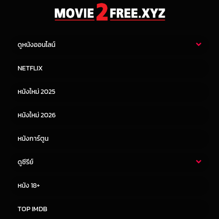
ดูหนังออนไลน์
หนังไทย
หนังฝรั่ง
NETFLIX
หนังเอเชีย
หนังเกาหลี
หนังใหม่ 2025
หนังจีน
หนังญี่ปุ่น
หนังใหม่ 2026
หนังการ์ตูน
ดูซีรีย์
ซีรี่ย์ไทย
ซีรีย์จีน
หนัง 18+
ซีรีย์ฝรั่ง
ซีรีย์เกาหลี
TOP IMDB