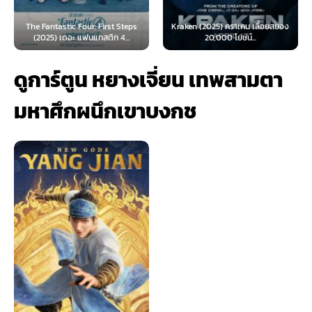
ic Four: First Steps
Kraken (2025) คราเคน เลื้อยสยอง
Oppenheimer (
ดอะ แฟนแทสติก 4...
20,000 โยชน์...
เมอร์ (
ดูการ์ตูน หยางเจี่ยน เทพสามตา
มหาศึกผนึกเขาบงกช