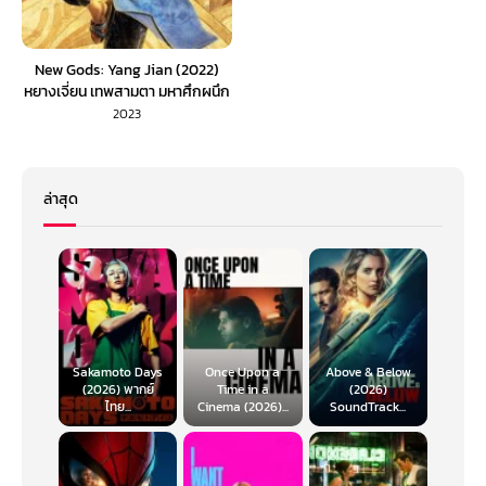
New Gods: Yang Jian (2022)
หยางเจี่ยน เทพสามตา มหาศึกผนึก
เขาบงกช (พากย์ไทย)
2023
ล่าสุด
Sakamoto Days
Once Upon a
Above & Below
(2026) พากย์
Time in a
(2026)
ไทย...
Cinema (2026)...
SoundTrack...