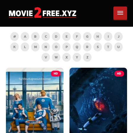
#
A
B
C
D
E
F
G
H
I
J
K
L
M
N
O
P
Q
R
S
T
U
V
W
X
Y
Z
HD
HD