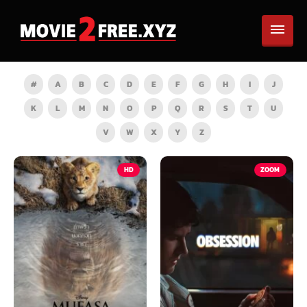
#
A
B
C
D
E
F
G
H
I
J
K
L
M
N
O
P
Q
R
S
T
U
V
W
X
Y
Z
HD
ZOOM