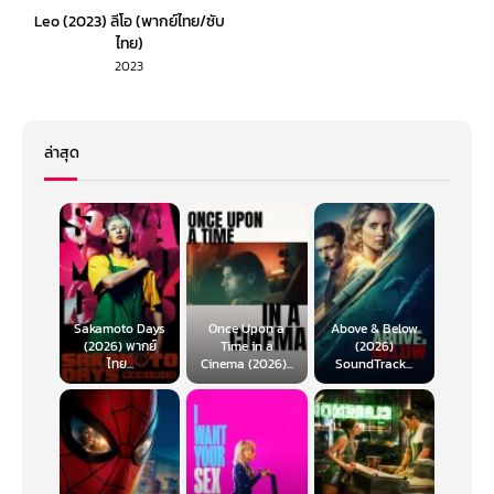
Leo (2023) ลีโอ (พากย์ไทย/ซับ
ไทย)
2023
ล่าสุด
Sakamoto Days
Once Upon a
Above & Below
(2026) พากย์
Time in a
(2026)
ไทย...
Cinema (2026)...
SoundTrack...