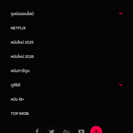
ดูหนังออนไลน์
หนังไทย
หนังฝรั่ง
NETFLIX
หนังเอเชีย
หนังเกาหลี
หนังใหม่ 2025
หนังจีน
หนังญี่ปุ่น
หนังใหม่ 2026
หนังการ์ตูน
ดูซีรีย์
ซีรี่ย์ไทย
ซีรีย์จีน
หนัง 18+
ซีรีย์ฝรั่ง
ซีรีย์เกาหลี
TOP IMDB