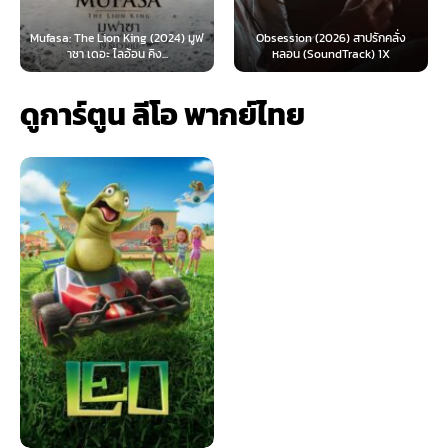
 Lion King (2024) มูฟ
Obsession (2026) สาปรักคลั่ง
Survive (2024)
อะ ไลอ้อน คิง...
หลอน (SoundTrack) 1X
ไ
ดูการ์ตูน ลีโอ พากย์ไทย