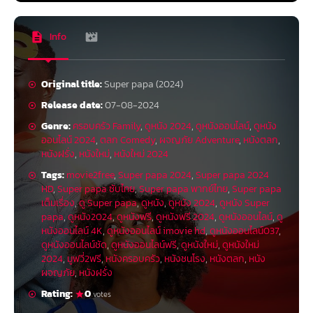
Info
Original title:
Super papa (2024)
Release date:
07-08-2024
Genre:
ครอบครัว Family
,
ดูหนัง 2024
,
ดูหนังออนไลน์
,
ดูหนัง
ออนไลน์ 2024
,
ตลก Comedy
,
ผจญภัย Adventure
,
หนังตลก
,
หนังฝรั่ง
,
หนังใหม่
,
หนังใหม่ 2024
Tags:
movie2free
,
Super papa 2024
,
Super papa 2024
HD
,
Super papa ซับไทย
,
Super papa พากย์ไทย
,
Super papa
เต็มเรื่อง
,
ดู Super papa
,
ดูหนัง
,
ดูหนัง 2024
,
ดูหนัง Super
papa
,
ดูหนัง2024
,
ดูหนังฟรี
,
ดูหนังฟรี 2024
,
ดูหนังออนไลน์
,
ดู
หนังออนไลน์ 4K
,
ดูหนังออนไลน์ imovie hd
,
ดูหนังออนไลน์037
,
ดูหนังออนไลน์ชัด
,
ดูหนังออนไลน์ฟรี
,
ดูหนังใหม่
,
ดูหนังใหม่
2024
,
มูฟวี่2ฟรี
,
หนังครอบครัว
,
หนังชนโรง
,
หนังตลก
,
หนัง
ผจญภัย
,
หนังฝรั่ง
Rating:
0
votes