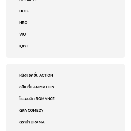
HULU
HBO
VIU
IQIYI
หนังแอคชั่น ACTION
อนิเมชั่น ANIMATION
โรแมนติก ROMANCE
ตลก COMEDY
ดราม่า DRAMA