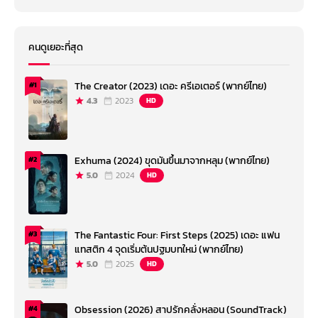
คนดูเยอะที่สุด
The Creator (2023) เดอะ ครีเอเตอร์ (พากย์ไทย)
#1
4.3
2023
HD
Exhuma (2024) ขุดมันขึ้นมาจากหลุม (พากย์ไทย)
#2
5.0
2024
HD
The Fantastic Four: First Steps (2025) เดอะ แฟน
#3
แทสติก 4 จุดเริ่มต้นปฐมบทใหม่ (พากย์ไทย)
5.0
2025
HD
Obsession (2026) สาปรักคลั่งหลอน (SoundTrack)
#4