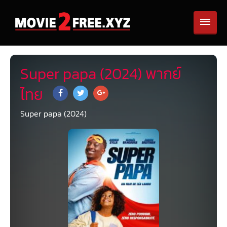
Super papa (2024) พากย์
ไทย
Super papa (2024)