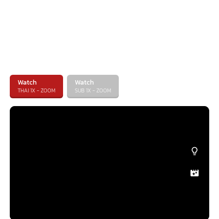
Watch
Watch
THAI 1X - ZOOM
SUB 1X - ZOOM