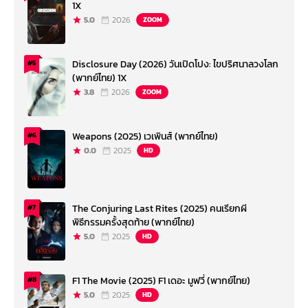
1X
5.0
2026
ZOOM
Disclosure Day (2026) วันเปิดโปง: ไขปริศนาลวงโลก
#5
(พากย์ไทย) 1X
3.8
2026
ZOOM
Weapons (2025) เวเพินส์ (พากย์ไทย)
#6
0.0
2025
HD
The Conjuring Last Rites (2025) คนเรียกผี
#7
พิธีกรรมครั้งสุดท้าย (พากย์ไทย)
5.0
2025
HD
F1 The Movie (2025) F1 เดอะ มูฟวี่ (พากย์ไทย)
#8
5.0
2025
HD