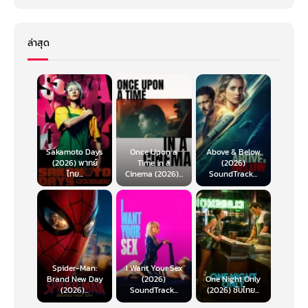
ล่าสุด
Sakamoto Days
Once Upon a
Above & Below
(2026) พากย์
Time in a
(2026)
ไทย...
Cinema (2026)...
SoundTrack...
Spider-Man:
I Want Your Sex
Brand New Day
(2026)
One Night Only
(2026)...
SoundTrack...
(2026) ซับไทย...