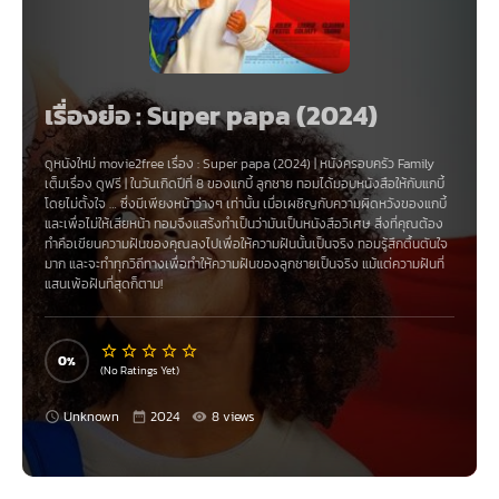
เรื่องย่อ : Super papa (2024)
ดูหนังใหม่ movie2free เรื่อง
:
Super papa (2024)
|
หนังครอบครัว Family
เต็มเรื่อง ดูฟรี | ในวันเกิดปีที่ 8 ของแกบี้ ลูกชาย ทอมได้มอบหนังสือให้กับแกบี้
โดยไม่ตั้งใจ … ซึ่งมีเพียงหน้าว่างๆ เท่านั้น เมื่อเผชิญกับความผิดหวังของแกบี้
และเพื่อไม่ให้เสียหน้า ทอมจึงแสร้งทำเป็นว่ามันเป็นหนังสือวิเศษ สิ่งที่คุณต้อง
ทำคือเขียนความฝันของคุณลงไปเพื่อให้ความฝันนั้นเป็นจริง ทอมรู้สึกตื้นตันใจ
มาก และจะทำทุกวิถีทางเพื่อทำให้ความฝันของลูกชายเป็นจริง แม้แต่ความฝันที่
แสนเพ้อฝันที่สุดก็ตาม!
0
(No Ratings Yet)
Unknown
2024
8 views