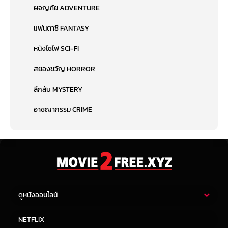
ผจญภัย ADVENTURE
แฟนตาซี FANTASY
หนังไซไฟ SCI-FI
สยองขวัญ HORROR
ลึกลับ MYSTERY
อาชญากรรม CRIME
ดูหนังออนไลน์
หนังไทย
หนังฝรั่ง
NETFLIX