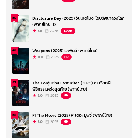
Disclosure Day (2026) วันเปิดโปง: ไขปริศนาลวงโลก
#5
(พากย์ไทย) 1X
3.8
2026
ZOOM
Weapons (2025) เวเพินส์ (พากย์ไทย)
#6
0.0
2025
HD
The Conjuring Last Rites (2025) คนเรียกผี
#7
พิธีกรรมครั้งสุดท้าย (พากย์ไทย)
5.0
2025
HD
F1 The Movie (2025) F1 เดอะ มูฟวี่ (พากย์ไทย)
#8
5.0
2025
HD