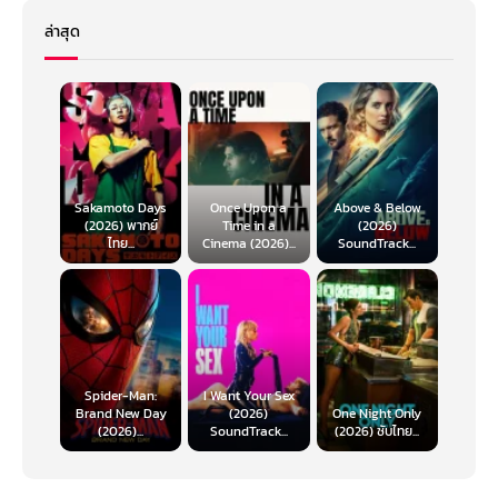
ล่าสุด
Sakamoto Days
Once Upon a
Above & Below
(2026) พากย์
Time in a
(2026)
ไทย...
Cinema (2026)...
SoundTrack...
Spider-Man:
I Want Your Sex
Brand New Day
(2026)
One Night Only
(2026)...
SoundTrack...
(2026) ซับไทย...