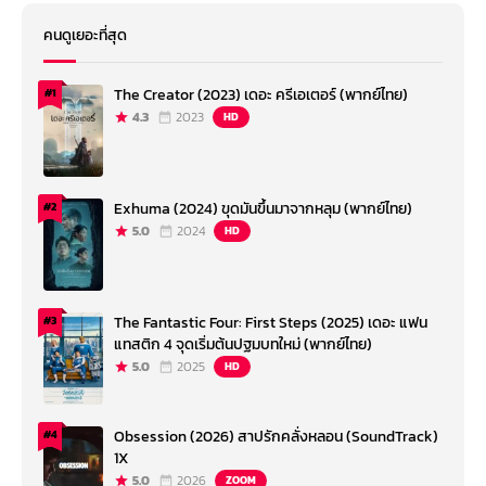
คนดูเยอะที่สุด
The Creator (2023) เดอะ ครีเอเตอร์ (พากย์ไทย)
#1
4.3
2023
HD
Exhuma (2024) ขุดมันขึ้นมาจากหลุม (พากย์ไทย)
#2
5.0
2024
HD
The Fantastic Four: First Steps (2025) เดอะ แฟน
#3
แทสติก 4 จุดเริ่มต้นปฐมบทใหม่ (พากย์ไทย)
5.0
2025
HD
Obsession (2026) สาปรักคลั่งหลอน (SoundTrack)
#4
1X
5.0
2026
ZOOM