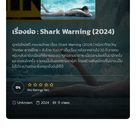
เรื่องย่อ : Shark Warning (2024)
ดูหนังใหม่ฟรี movie2free เรื่อง
Shark Warning (2024)
|
หนังระทึกขวัญ
Thriller
พากย์ไทย
+
ซับไทย
1080P เต็มเรื่อง
หลังจากผ่านไป 20 ปี ชายคน
หนึ่งกลับมายังเมืองที่พี่ชายของเขาถูกฉลามฆ่าตาย
เมื่อฉลามโผล่ขึ้นมาอีกครั้ง
และฆ่าคนอีกครั้ง ชายคนนั้นจึงออกตามล่าผู้ล่า โดยสร้างพันธมิตรที่ไม่น่าจะเป็น
ไปได้ระหว่างทางเพื่อหยุดยั้งมันให้ได้
0
(No Ratings Yet)
Unknown
2024
11 views