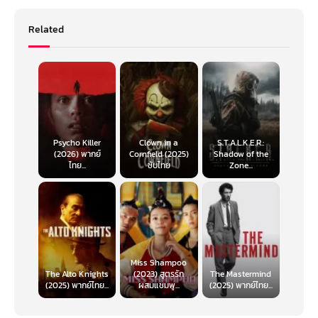
Related
Psycho Killer
Clown in a
S.T.A.L.K.E.R.:
(2026) พากย์
Cornfield (2025)
Shadow of the
ไทย...
ซับไทย
Zone...
Miss Shampoo
The Alto Knights
(2023) สูตรรัก
The Mastermind
(2025) พากย์ไทย...
ผสมแชมพู...
(2025) พากย์ไทย...