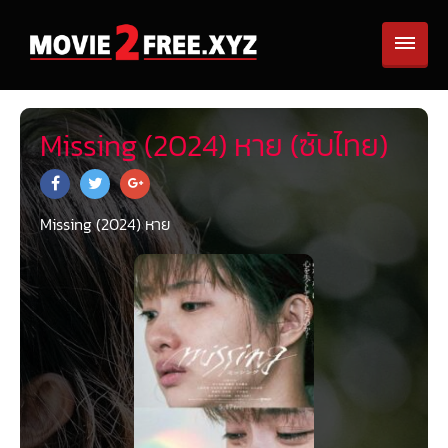
Missing (2024) หาย (ซับไทย)
Missing (2024) หาย