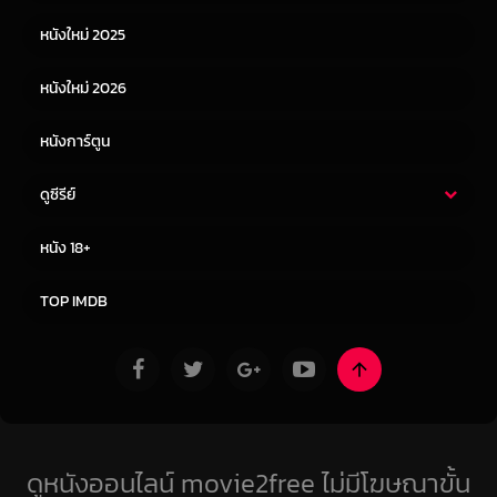
หนังเอเชีย
หนังเกาหลี
หนังใหม่ 2025
หนังจีน
หนังญี่ปุ่น
หนังใหม่ 2026
หนังการ์ตูน
ดูซีรีย์
ซีรี่ย์ไทย
ซีรีย์จีน
หนัง 18+
ซีรีย์ฝรั่ง
ซีรีย์เกาหลี
TOP IMDB
ดูหนังออนไลน์ movie2free ไม่มีโฆษณาขั้น