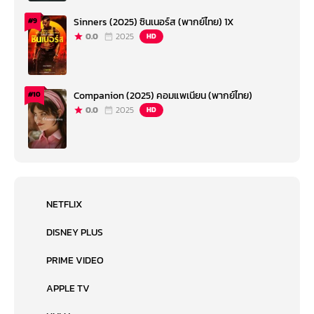
Sinners (2025) ซินเนอร์ส (พากย์ไทย) 1X
#9
0.0
2025
HD
Companion (2025) คอมแพเนียน (พากย์ไทย)
#10
0.0
2025
HD
NETFLIX
DISNEY PLUS
PRIME VIDEO
APPLE TV