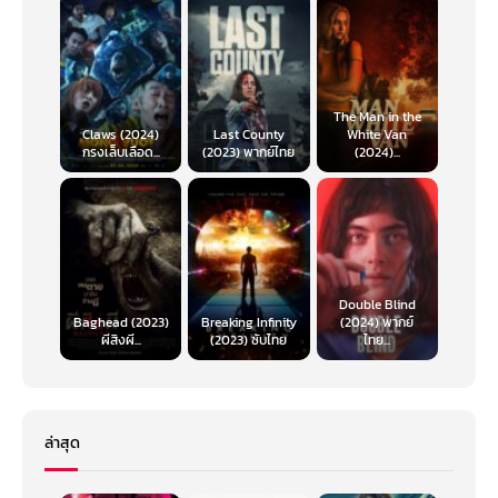
The Man in the
Claws (2024)
Last County
White Van
กรงเล็บเลือด...
(2023) พากย์ไทย
(2024)...
Double Blind
Baghead (2023)
Breaking Infinity
(2024) พากย์
ผีสิงผี...
(2023) ซับไทย
ไทย...
ล่าสุด