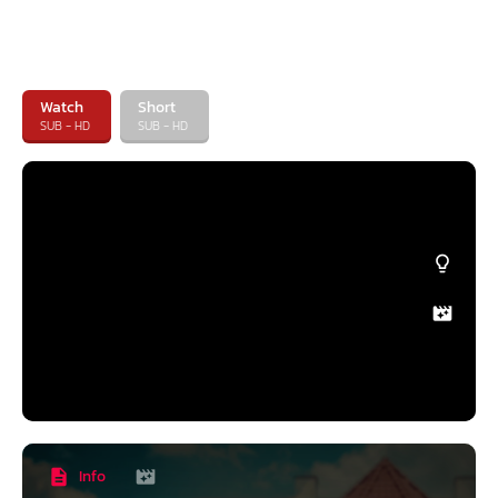
Watch
Short
SUB - HD
SUB - HD
Info