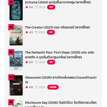
Exhuma (2024) ขุดมันขึ้นมาจากหลุม (พากย์ไทย)
#1
5.0
2024
HD
The Creator (2023) เดอะ ครีเอเตอร์ (พากย์ไทย)
#2
4.3
2023
HD
The Fantastic Four: First Steps (2025) เดอะ แฟน
#3
แทสติก 4 จุดเริ่มต้นปฐมบทใหม่ (พากย์ไทย)
5.0
2025
HD
Obsession (2026) สาปรักคลั่งหลอน (SoundTrack)
#4
1X
5.0
2026
ZOOM
Disclosure Day (2026) วันเปิดโปง: ไขปริศนาลวงโลก
#5