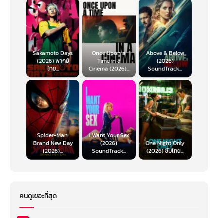
Sakamoto Days
Once Upon a
Above & Below
(2026) พากย์
Time in a
(2026)
ไทย...
Cinema (2026)...
SoundTrack...
Spider-Man:
I Want Your Sex
Brand New Day
(2026)
One Night Only
(2026)...
SoundTrack...
(2026) ซับไทย...
คนดูเยอะที่สุด