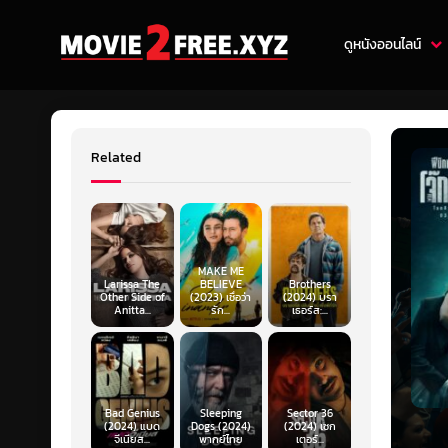
ดูหนังออนไลน์
Related
MAKE ME
Larissa The
BELIEVE
Brothers
Other Side of
(2023) เชื่อว่า
(2024) บรา
Anitta...
รัก...
เธอร์ส:...
Bad Genius
Sleeping
Sector 36
(2024) แบด
Dogs (2024)
(2024) เซก
จีเนียส...
พากย์ไทย
เตอร์...