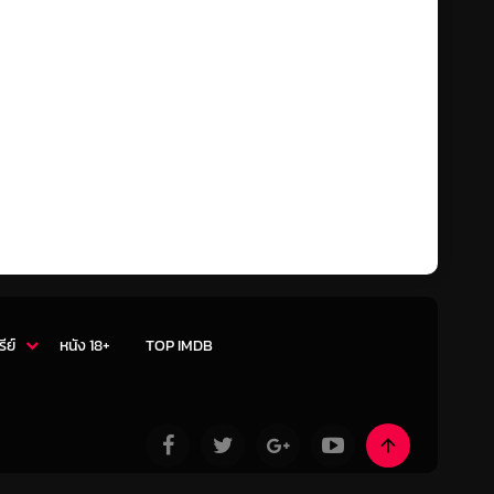
รีย์
หนัง 18+
TOP IMDB