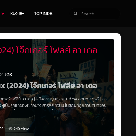
หนัง 18+
TOP IMDB
24) โจ๊กเกอร์ โฟลีย์ อา เดอ
 อา เดอ
ux (2024) โจ๊กเกอร์ โฟลีย์ อา เดอ
กเกอร์ โฟลีย์ อา เดอ
|
หนังอาชญากรรม Crime
สุดหดหู่
ดูฟรี | อา
้เป็นรักแท้ของเขาอย่าง ฮาร์ลีย์ ควินน์ ในขณะที่ถูกควบคุมตัวอยู่
ฮม และเมื่อถูกปล่อยตัวออกมา ทั้งสองก็ได้ร่วมเดินทางในการ
024
240 views