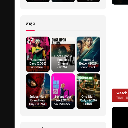
ล่าสุด
Once Upon a
Sakamoto
Time in a
Above &
Days (2026)
Cinema
Below (2026)
พากย์ไทย...
(2026)...
SoundTrack...
Watch
Spider-Man:
I Want Your
One Night
THAI - 
Brand New
Sex (2026)
Only (2026)
Day (2026)...
SoundTrack...
ซับไทย...